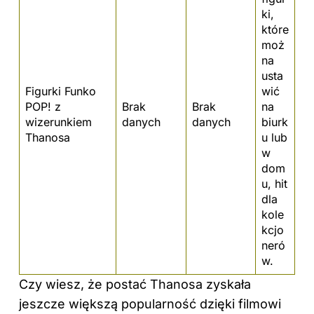
ki,
które
moż
na
usta
Figurki Funko
wić
POP! z
Brak
Brak
na
wizerunkiem
danych
danych
biurk
Thanosa
u lub
w
dom
u, hit
dla
kole
kcjo
neró
w.
Czy wiesz, że postać Thanosa zyskała
jeszcze większą popularność dzięki filmowi