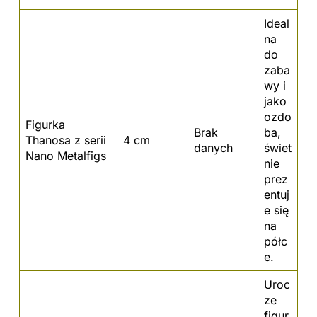
Ideal
na
do
zaba
wy i
jako
ozdo
Figurka
Brak
ba,
Thanosa z serii
4 cm
danych
świet
Nano Metalfigs
nie
prez
entuj
e się
na
półc
e.
Uroc
ze
figur