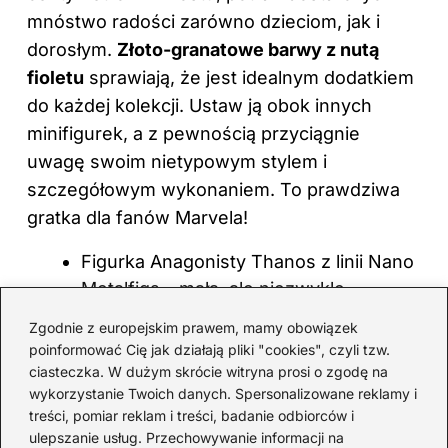
mnóstwo radości zarówno dzieciom, jak i
dorosłym.
Złoto-granatowe barwy z nutą
fioletu
sprawiają, że jest idealnym dodatkiem
do każdej kolekcji. Ustaw ją obok innych
minifigurek, a z pewnością przyciągnie
uwagę swoim nietypowym stylem i
szczegółowym wykonaniem. To prawdziwa
gratka dla fanów Marvela!
Figurka Anagonisty Thanos z linii Nano
Metalfigs – mała, ale niezwykle
urokliwa.
Zgodnie z europejskim prawem, mamy obowiązek
poinformować Cię jak działają pliki "cookies", czyli tzw.
Minifigurki – świetne dla miłośników
ciasteczka. W dużym skrócie witryna prosi o zgodę na
drobnych akcesoriów.
wykorzystanie Twoich danych. Spersonalizowane reklamy i
treści, pomiar reklam i treści, badanie odbiorców i
Akcesoria do tematycznych kolekcji –
ulepszanie usług. Przechowywanie informacji na