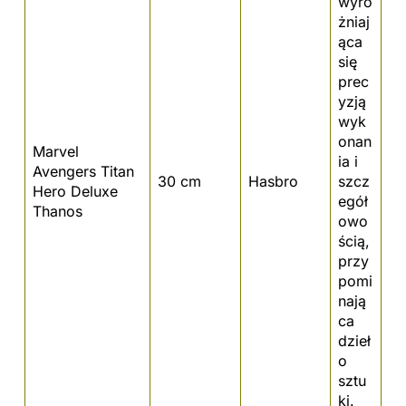
wyró
żniaj
ąca
się
prec
yzją
wyk
onan
Marvel
ia i
Avengers Titan
30 cm
Hasbro
szcz
Hero Deluxe
egół
Thanos
owo
ścią,
przy
pomi
nają
ca
dzieł
o
sztu
ki.