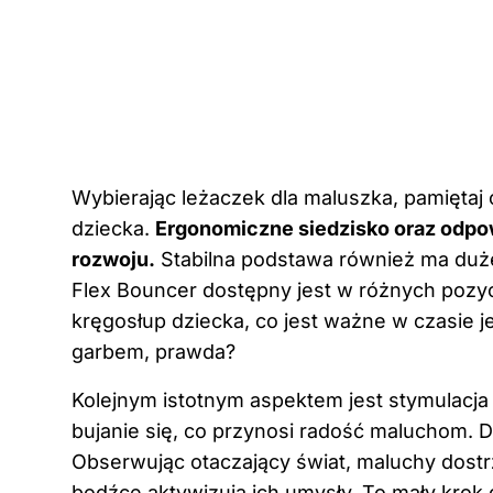
Wybierając leżaczek dla maluszka, pamiętaj 
dziecka
.
Ergonomiczne siedzisko oraz odpo
rozwoju.
Stabilna podstawa również ma duże
Flex Bouncer dostępny jest w różnych pozyc
kręgosłup dziecka, co jest ważne w czasie j
garbem, prawda?
Kolejnym istotnym aspektem jest stymulacj
bujanie się, co przynosi radość maluchom. D
Obserwując otaczający świat, maluchy dostr
bodźce aktywizują ich umysły. To mały krok d