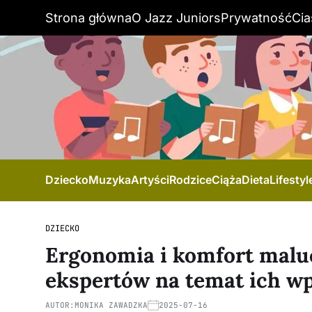
Strona główna
O Jazz Juniors
Prywatność
Cia
Dziecko
Muzyka
Artyści
Rodzice
Ciąża
Dieta
Lifestyl
DZIECKO
Ergonomia i komfort maluc
ekspertów na temat ich w
AUTOR:
MONIKA ZAWADZKA
2025-07-16