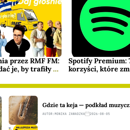
nia przez RMF FM:
Spotify Premium: 
dać je, by trafiły na
korzyści, które zm
ę
słuchanie
Gdzie ta keja — podkład muzycz
AUTOR:
MONIKA ZAWADZKA
2026-08-05