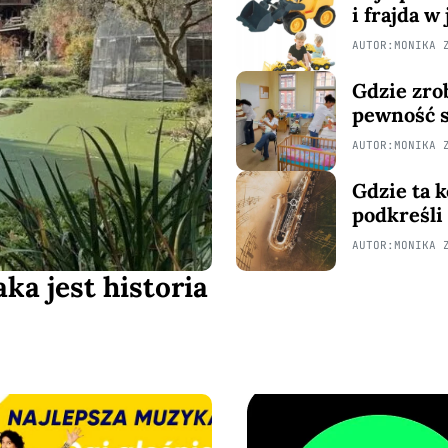
i frajda 
AUTOR:
MONIKA 
Gdzie zrob
pewność s
AUTOR:
MONIKA 
Gdzie ta 
podkreśli
AUTOR:
MONIKA 
ka jest historia