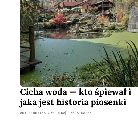
Cicha woda — kto śpiewał i
jaka jest historia piosenki
AUTOR:
MONIKA ZAWADZKA
2026-08-05