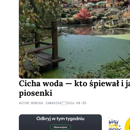
Cicha woda — kto śpiewał i ja
piosenki
AUTOR:
MONIKA ZAWADZKA
2026-08-05