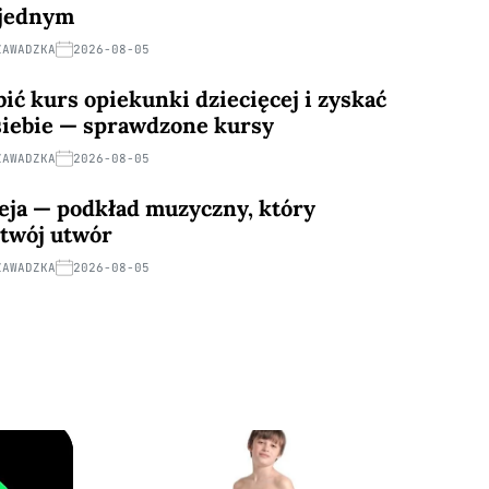
w jednym
ZAWADZKA
2026-08-05
ić kurs opiekunki dziecięcej i zyskać
iebie — sprawdzone kursy
ZAWADZKA
2026-08-05
keja — podkład muzyczny, który
 twój utwór
ZAWADZKA
2026-08-05