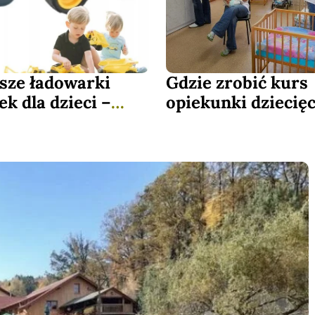
sze ładowarki
Gdzie zrobić kurs
k dla dzieci –
opiekunki dziecięc
ść i frajda w
zyskać pewność si
m
sprawdzone kursy