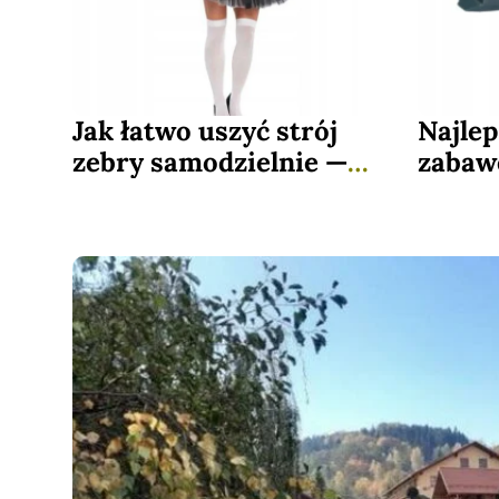
Jak łatwo uszyć strój
Najlep
zebry samodzielnie —
zabawe
szybkie kroki i gotowe
trwało
szablony
jedny