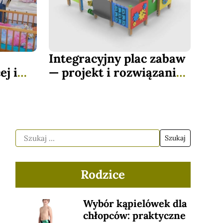
Integracyjny plac zabaw
ej i
— projekt i rozwiązania,
ebie —
które angażują
wszystkie dzieci
Rodzice
Wybór kąpielówek dla
chłopców: praktyczne