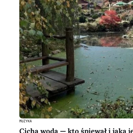
MUZYKA
Cicha woda — kto śpiewał i jaka j