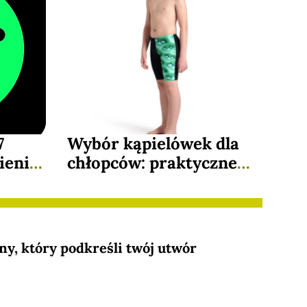
7
Wybór kąpielówek dla
ienią
chłopców: praktyczne
porady dla rodziców
młodych pływaków
ny, który podkreśli twój utwór