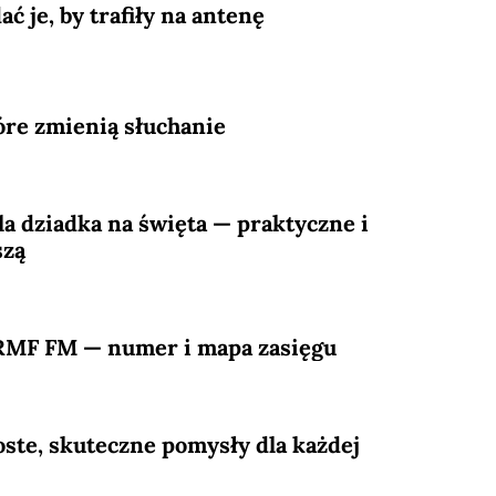
ć je, by trafiły na antenę
óre zmienią słuchanie
la dziadka na święta — praktyczne i
szą
e RMF FM — numer i mapa zasięgu
oste, skuteczne pomysły dla każdej