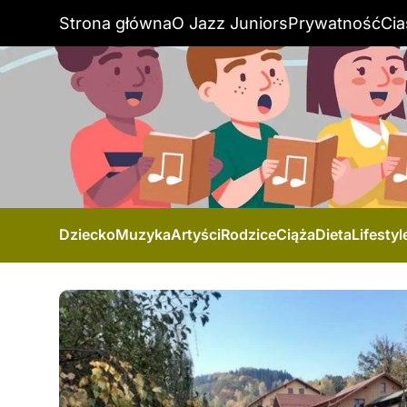
Strona główna
O Jazz Juniors
Prywatność
Cia
Dziecko
Muzyka
Artyści
Rodzice
Ciąża
Dieta
Lifestyl