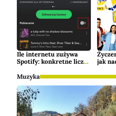
Ile internetu zużywa
Życze
Spotify: konkretne liczby
jak na
i jak oszczędzać
anten
Muzyka