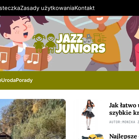
steczka
Zasady użytkowania
Kontakt
e
Uroda
Porady
Jak łatwo
szybkie k
AUTOR:
MONIKA 
Najlepsze