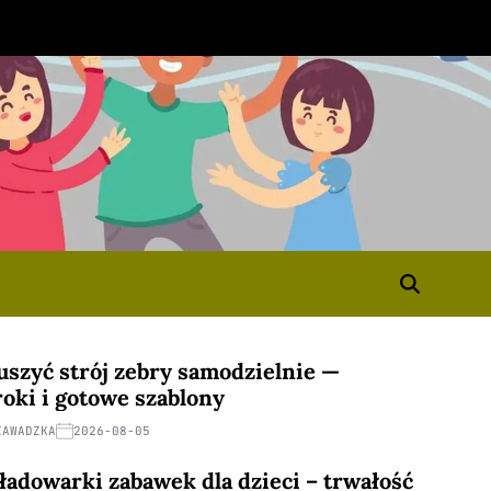
 uszyć strój zebry samodzielnie —
roki i gotowe szablony
ZAWADZKA
2026-08-05
 ładowarki zabawek dla dzieci – trwałość