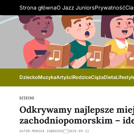
Strona główna
O Jazz Juniors
Prywatność
Cia
Dziecko
Muzyka
Artyści
Rodzice
Ciąża
Dieta
Lifestyl
DZIECKO
Odkrywamy najlepsze miejs
zachodniopomorskim – ide
AUTOR:
MONIKA ZAWADZKA
2025-09-11