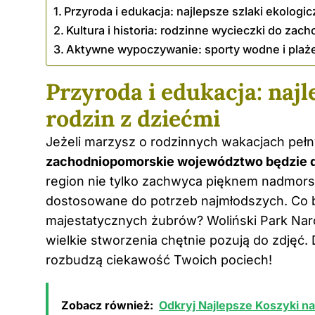
Przyroda i edukacja: najlepsze szlaki ekologic
Kultura i historia: rodzinne wycieczki do z
Aktywne wypoczywanie: sporty wodne i plaże 
Przyroda i edukacja: najl
rodzin z dziećmi
Jeżeli marzysz o rodzinnych wakacjach pełn
zachodniopomorskie województwo będzie d
region nie tylko zachwyca pięknem nadmorski
dostosowane do potrzeb najmłodszych. Co b
majestatycznych żubrów? Woliński Park Nar
wielkie stworzenia chętnie pozują do zdjęć.
rozbudzą ciekawość Twoich pociech!
Zobacz również:
Odkryj Najlepsze Koszyki n