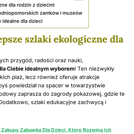
zne dla rodzin z dziećmi
achodniopomorskich zamków i muzeów
idealne dla dzieci
epsze szlaki ekologiczne dla
ych przygód, radości oraz nauki,
la Ciebie idealnym wyborem
! Ten niezwykły
ch plaż, lecz również oferuje atrakcje
yś powiedział na spacer w towarzystwie
odowy zaprasza do zagrody pokazowej, gdzie te
 Dodatkowo, szlaki edukacyjne zachwycą i
a Zakupy Zabawka Dla Dzieci, Które Rozwiną Ich