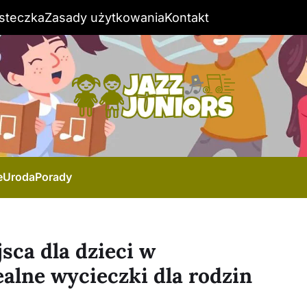
steczka
Zasady użytkowania
Kontakt
e
Uroda
Porady
ca dla dzieci w
alne wycieczki dla rodzin