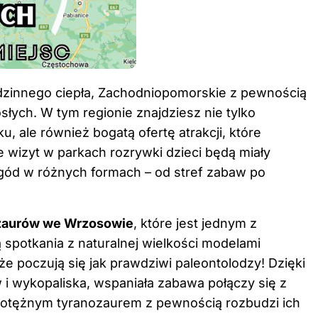
odzinnego ciepła, Zachodniopomorskie z pewnością
osłych
. W tym regionie znajdziesz nie tylko
u, ale również bogatą ofertę atrakcji, które
 wizyt w parkach rozrywki dzieci będą miały
gód w różnych formach – od stref zabaw po
ozaurów we Wrzosowie
, które jest jednym z
spotkania z naturalnej wielkości modelami
że poczują się jak prawdziwi paleontolodzy! Dzięki
 i wykopaliska, wspaniała zabawa połączy się z
 potężnym tyranozaurem z pewnością rozbudzi ich