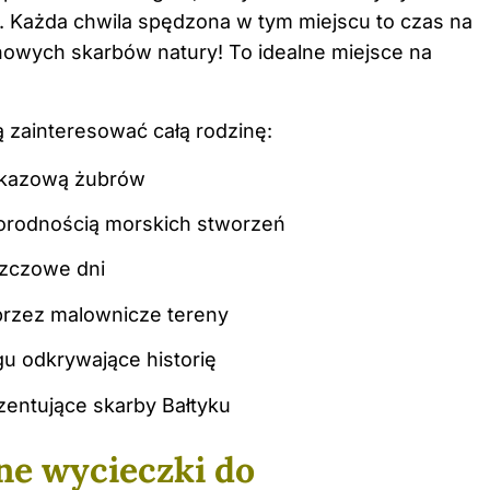
 Każda chwila spędzona w tym miejscu to czas na
nowych skarbów natury! To idealne miejsce na
gą zainteresować całą rodzinę:
okazową żubrów
orodnością morskich stworzeń
szczowe dni
przez malownicze tereny
u odkrywające historię
entujące skarby Bałtyku
nne wycieczki do