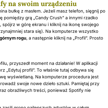
ify na swoim urządzeniu
a bułkę z masłem. Jeżeli masz telefon, sięgnij po
 się pomiędzy grą „Candy Crush” a innymi rzadko
 spójrz w górę ekranu i kliknij na ikonę swojego
przynajmniej stara się). Na komputerze wszystko
górnym rogu
, a następnie kliknij na „Profil”. Prosto
ilu, przyszedł moment na działanie! W aplikacji
rz „Edytuj profil”. To właśnie tutaj odbywa się
wę wyświetlaną. Na komputerze procedura jest
 wprowadź swoje nowe dzieło sztuki. Pamiętaj przy
z obraźliwych treści, ponieważ Spotify nie
ię zasili grono najlepszych artystów w całym