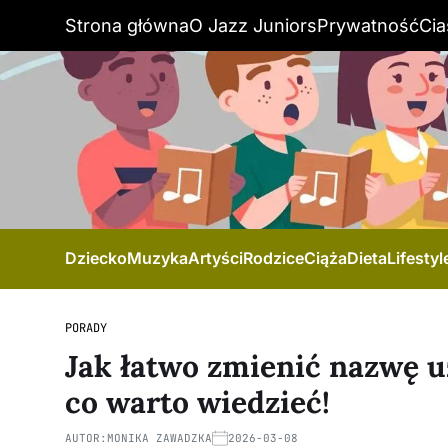
Strona główna
O Jazz Juniors
Prywatność
Cia
Dziecko
Muzyka
Artyści
Rodzice
Ciąża
Dieta
Lifestyl
PORADY
Jak łatwo zmienić nazwę u
co warto wiedzieć!
AUTOR:
MONIKA ZAWADZKA
2026-03-08