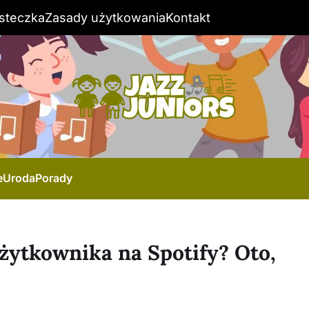
steczka
Zasady użytkowania
Kontakt
e
Uroda
Porady
żytkownika na Spotify? Oto,