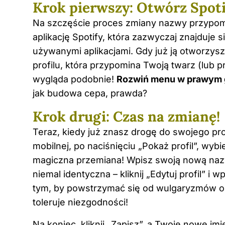
Krok pierwszy: Otwórz Spot
Na szczęście proces zmiany nazwy przypomin
aplikację Spotify, która zazwyczaj znajduje
używanymi aplikacjami. Gdy już ją otworzysz,
profilu, która przypomina Twoją twarz (lub 
wygląda podobnie!
Rozwiń menu w prawym 
jak budowa cepa, prawda?
Krok drugi: Czas na zmianę!
Teraz, kiedy już znasz drogę do swojego prof
mobilnej, po naciśnięciu „Pokaż profil”, wybie
magiczna przemiana! Wpisz swoją nową naz
niemal identyczna – kliknij „Edytuj profil” i
tym, by powstrzymać się od wulgaryzmów ora
toleruje niezgodności!
Na koniec, kliknij „Zapisz”, a Twoje nowe im