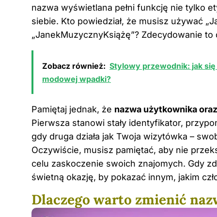
nazwa wyświetlana pełni funkcję nie tylko e
siebie. Kto powiedział, że musisz używać „J
„JanekMuzycznyKsiążę”? Zdecydowanie to dr
Zobacz również:
Stylowy przewodnik: jak się
modowej wpadki?
Pamiętaj jednak, że
nazwa użytkownika oraz
Pierwsza stanowi stały identyfikator, przy
gdy druga działa jak Twoja wizytówka – swob
Oczywiście, musisz pamiętać, aby nie przeks
celu zaskoczenie swoich znajomych. Gdy zd
świetną okazję, by pokazać innym, jakim cz
Dlaczego warto zmienić naz