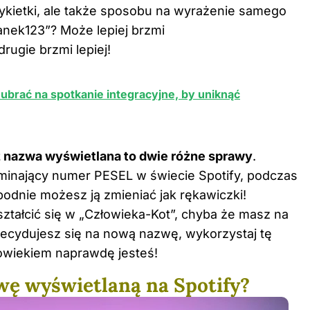
tykietki, ale także sposobu na wyrażenie samego
anek123”? Może lepiej brzmi
ugie brzmi lepiej!
 ubrać na spotkanie integracyjne, by uniknąć
 nazwa wyświetlana to dwie różne sprawy
.
pominający numer PESEL w świecie Spotify, podczas
odnie możesz ją zmieniać jak rękawiczki!
ztałcić się w „Człowieka-Kot”, chyba że masz na
ecydujesz się na nową nazwę, wykorzystaj tę
łowiekiem naprawdę jesteś!
wę wyświetlaną na Spotify?