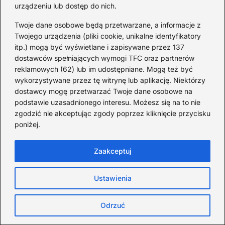
przepełniona jest śmiechem, radością i
urządzeniu lub dostęp do nich.
satysfakcją, dlatego przygotowany strój staje
Twoje dane osobowe będą przetwarzane, a informacje z
się niejako symbolem naszych wspólnych
Twojego urządzenia (pliki cookie, unikalne identyfikatory
itp.) mogą być wyświetlane i zapisywane przez 137
chwil. Nawet po balu, wspomnienia z
dostawców spełniających wymogi TFC oraz partnerów
tworzenia kostiumu będą trwać, a Wasza
reklamowych (62) lub im udostępniane. Mogą też być
relacja tylko się umocni. Szybko przekonasz
wykorzystywane przez tę witrynę lub aplikację. Niektórzy
się, jak niewiele trzeba, aby stworzyć coś
dostawcy mogę przetwarzać Twoje dane osobowe na
podstawie uzasadnionego interesu. Możesz się na to nie
niezwykłego, co połączy Was jeszcze
zgodzić nie akceptując zgody poprzez kliknięcie przycisku
bardziej!
poniżej.
Ciekawostką jest to, że wspólne
Zaakceptuj
tworzenie kostiumu może wspierać
rozwój umiejętności społecznych dziecka,
Ustawienia
takich jak współpraca, komunikacja oraz
zdolność do rozwiązywania problemów,
Odrzuć
co pozytywnie wpłynie na jego relacje z