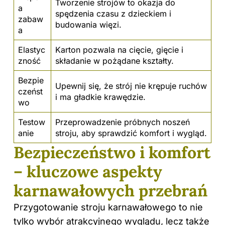
Tworzenie strojów to okazja do
a
spędzenia czasu z dzieckiem i
zabaw
budowania więzi.
a
Elastyc
Karton pozwala na cięcie, gięcie i
zność
składanie w pożądane kształty.
Bezpie
Upewnij się, że strój nie krępuje ruchów
czeńst
i ma gładkie krawędzie.
wo
Testow
Przeprowadzenie próbnych noszeń
anie
stroju, aby sprawdzić komfort i wygląd.
Bezpieczeństwo i komfort
– kluczowe aspekty
karnawałowych przebrań
Przygotowanie stroju karnawałowego to nie
tylko wybór atrakcyjnego wyglądu, lecz także