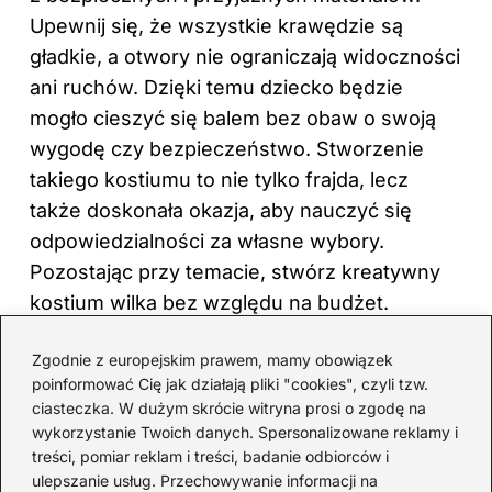
Upewnij się, że wszystkie krawędzie są
gładkie, a otwory nie ograniczają widoczności
ani ruchów. Dzięki temu dziecko będzie
mogło cieszyć się balem bez obaw o swoją
wygodę czy bezpieczeństwo. Stworzenie
takiego kostiumu to nie tylko frajda, lecz
także doskonała okazja, aby nauczyć się
odpowiedzialności za własne wybory.
Pozostając przy temacie,
stwórz kreatywny
kostium wilka bez względu na budżet
.
Na koniec warto podkreślić, że efektem
Zgodnie z europejskim prawem, mamy obowiązek
naszej pracy nie jest jedynie piękny kostium,
poinformować Cię jak działają pliki "cookies", czyli tzw.
ciasteczka. W dużym skrócie witryna prosi o zgodę na
ale przede wszystkim wspólnie spędzony
wykorzystanie Twoich danych. Spersonalizowane reklamy i
czas, który zapisze się w pamięci jako
treści, pomiar reklam i treści, badanie odbiorców i
wyjątkowe chwile. Ta kreatywna przygoda
ulepszanie usług. Przechowywanie informacji na