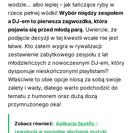
wodzie… albo lepiej – jak tańczące ryby w
rzece pełnej wódki!
Wybór między zespołem
a DJ-em to pierwsza zagwozdka, która
pojawia się przed młodą parą.
Uwiercie, że
podjęcie decyzji w tej kwestii wcale nie jest
łatwe. Kto zatem wygra w rywalizacji:
zestawienie zabytkowego zespołu z lat
młodzieńczych z nowoczesnym DJ-em, który
dysponuje nieskończonymi playlistami?
Właściwie to obie opcje niosą za sobą swoje
zalety i wady, dlatego warto podchodzić do
tematu z humorem oraz dużą dozą
przymrużonego oka!
Zobacz również:
Aplikacja Spotify –
rewolucja w sposobie słuchania muzyki