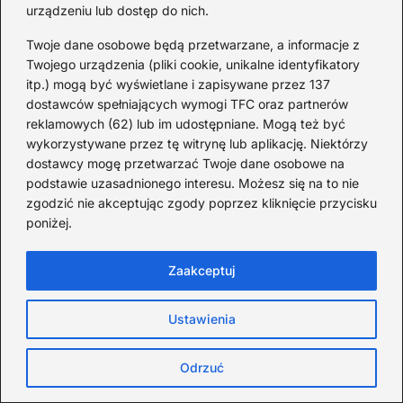
urządzeniu lub dostęp do nich.
podkreśli twój utwór
2026-08-05
Twoje dane osobowe będą przetwarzane, a informacje z
Twojego urządzenia (pliki cookie, unikalne identyfikatory
itp.) mogą być wyświetlane i zapisywane przez 137
dostawców spełniających wymogi TFC oraz partnerów
reklamowych (62) lub im udostępniane. Mogą też być
wykorzystywane przez tę witrynę lub aplikację. Niektórzy
dostawcy mogę przetwarzać Twoje dane osobowe na
podstawie uzasadnionego interesu. Możesz się na to nie
zgodzić nie akceptując zgody poprzez kliknięcie przycisku
poniżej.
Zaakceptuj
Ustawienia
Życzenia przez RMF FM: jak nadać je, by
trafiły na antenę
Odrzuć
2026-08-04