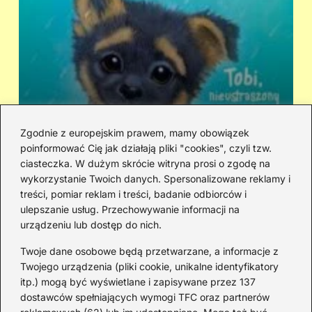
Zgodnie z europejskim prawem, mamy obowiązek
poinformować Cię jak działają pliki "cookies", czyli tzw.
Kto śpiewa „Zaopiekuj się mną”? IRA
Ci
ciasteczka. W dużym skrócie witryna prosi o zgodę na
czy Rezerwat — prawda o dwóch
hi
wykorzystanie Twoich danych. Spersonalizowane reklamy i
wersjach
treści, pomiar reklam i treści, badanie odbiorców i
ulepszanie usług. Przechowywanie informacji na
urządzeniu lub dostęp do nich.
Redakcja
Twoje dane osobowe będą przetwarzane, a informacje z
JazzJuniors.pl to miejsce dla rodziców, nauczycieli,
Twojego urządzenia (pliki cookie, unikalne identyfikatory
animatorów i wszystkich, którzy wierzą, że muzyka to coś
itp.) mogą być wyświetlane i zapisywane przez 137
więcej niż dźwięki – to emocje, relacje i wspomnienia.
dostawców spełniających wymogi TFC oraz partnerów
Szukasz inspiracji do rodzinnego śpiewania?