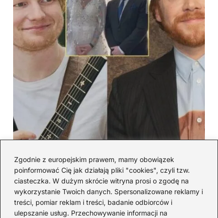
Kiedy urodził się Ed Sheeran?
Zgodnie z europejskim prawem, mamy obowiązek
Fascynujące fakty z życia
poinformować Cię jak działają pliki "cookies", czyli tzw.
ciasteczka. W dużym skrócie witryna prosi o zgodę na
artysty, które musisz poznać
wykorzystanie Twoich danych. Spersonalizowane reklamy i
treści, pomiar reklam i treści, badanie odbiorców i
2026-05-13
ulepszanie usług. Przechowywanie informacji na