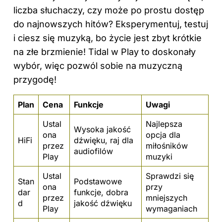
liczba słuchaczy, czy może po prostu dostęp
do najnowszych hitów? Eksperymentuj, testuj
i ciesz się muzyką, bo życie jest zbyt krótkie
na złe brzmienie!
Tidal w Play
to doskonały
wybór, więc pozwól sobie na muzyczną
przygodę!
Plan
Cena
Funkcje
Uwagi
Ustal
Najlepsza
Wysoka jakość
ona
opcja dla
HiFi
dźwięku, raj dla
przez
miłośników
audiofilów
Play
muzyki
Ustal
Sprawdzi się
Stan
Podstawowe
ona
przy
dar
funkcje, dobra
przez
mniejszych
d
jakość
dźwięku
Play
wymaganiach