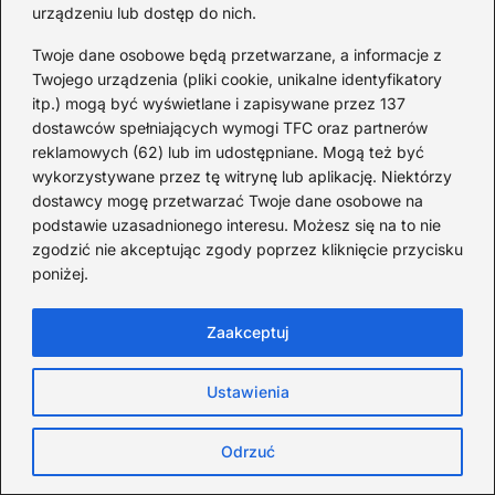
urządzeniu lub dostęp do nich.
Najlepsze ładowarki zabawek dla dzieci –
trwałość i frajda w jednym
Twoje dane osobowe będą przetwarzane, a informacje z
Twojego urządzenia (pliki cookie, unikalne identyfikatory
2026-08-05
itp.) mogą być wyświetlane i zapisywane przez 137
dostawców spełniających wymogi TFC oraz partnerów
reklamowych (62) lub im udostępniane. Mogą też być
wykorzystywane przez tę witrynę lub aplikację. Niektórzy
dostawcy mogę przetwarzać Twoje dane osobowe na
podstawie uzasadnionego interesu. Możesz się na to nie
zgodzić nie akceptując zgody poprzez kliknięcie przycisku
poniżej.
Zaakceptuj
Ustawienia
Gdzie zrobić kurs opiekunki dziecięcej i
Odrzuć
zyskać pewność siebie — sprawdzone