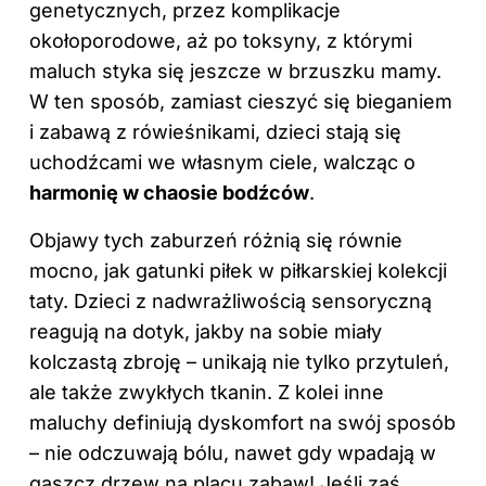
genetycznych, przez komplikacje
okołoporodowe, aż po toksyny, z którymi
maluch styka się jeszcze w brzuszku mamy.
W ten sposób, zamiast cieszyć się bieganiem
i zabawą z rówieśnikami, dzieci stają się
uchodźcami we własnym ciele, walcząc o
harmonię w chaosie bodźców
.
Objawy tych zaburzeń różnią się równie
mocno, jak gatunki piłek w piłkarskiej kolekcji
taty. Dzieci z nadwrażliwością sensoryczną
reagują na dotyk, jakby na sobie miały
kolczastą zbroję – unikają nie tylko przytuleń,
ale także zwykłych tkanin. Z kolei inne
maluchy definiują dyskomfort na swój sposób
– nie odczuwają bólu, nawet gdy wpadają w
gąszcz drzew na placu zabaw! Jeśli zaś