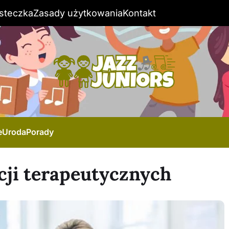
steczka
Zasady użytkowania
Kontakt
e
Uroda
Porady
cji terapeutycznych