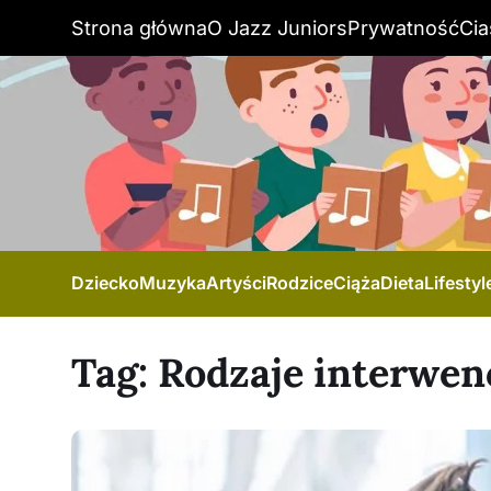
Strona główna
O Jazz Juniors
Prywatność
Cia
Dziecko
Muzyka
Artyści
Rodzice
Ciąża
Dieta
Lifestyl
Tag:
Rodzaje interwen