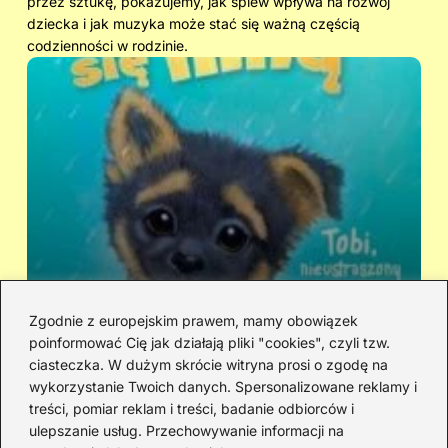
przez sztukę, pokazujemy, jak śpiew wpływa na rozwój
dziecka i jak muzyka może stać się ważną częścią
codzienności w rodzinie.
Zgodnie z europejskim prawem, mamy obowiązek
poinformować Cię jak działają pliki "cookies", czyli tzw.
Kto śpiewa „Zaopiekuj się mną”? IRA
Ci
ciasteczka. W dużym skrócie witryna prosi o zgodę na
czy Rezerwat — prawda o dwóch
hi
wykorzystanie Twoich danych. Spersonalizowane reklamy i
wersjach
treści, pomiar reklam i treści, badanie odbiorców i
ulepszanie usług. Przechowywanie informacji na