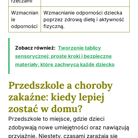
rzeczami
Wzmacnian
Wzmacnianie odporności dziecka
ie
poprzez zdrową dietę i aktywność
odporności
fizyczną.
Zobacz również:
Tworzenie tablicy
sensorycznej: proste kroki i bezpieczne
materiały, które zachwycą każde dziecko
Przedszkole a choroby
zakaźne: kiedy lepiej
zostać w domu?
Przedszkole to miejsce, gdzie dzieci
zdobywają nowe umiejętności oraz nawiązują
przyjaźnie. Niestety, czasami zarażają się