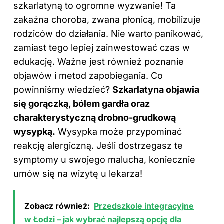
szkarlatyną to ogromne wyzwanie! Ta
zakaźna choroba, zwana płonicą, mobilizuje
rodziców do działania. Nie warto panikować,
zamiast tego lepiej zainwestować czas w
edukację. Ważne jest również poznanie
objawów i metod zapobiegania. Co
powinniśmy wiedzieć?
Szkarlatyna objawia
się gorączką, bólem gardła oraz
charakterystyczną drobno-grudkową
wysypką.
Wysypka może przypominać
reakcję alergiczną. Jeśli dostrzegasz te
symptomy u swojego malucha, koniecznie
umów się na wizytę u lekarza!
Zobacz również:
Przedszkole integracyjne
w Łodzi – jak wybrać najlepszą opcję dla