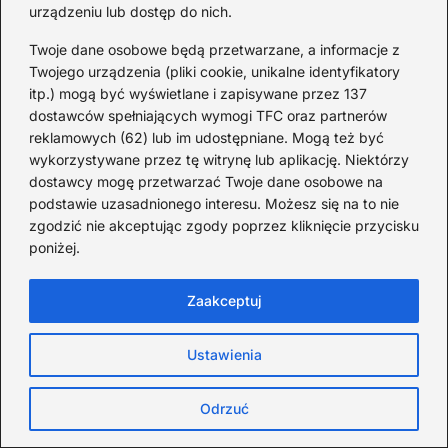
urządzeniu lub dostęp do nich.
Twoje dane osobowe będą przetwarzane, a informacje z
Twojego urządzenia (pliki cookie, unikalne identyfikatory
itp.) mogą być wyświetlane i zapisywane przez 137
dostawców spełniających wymogi TFC oraz partnerów
reklamowych (62) lub im udostępniane. Mogą też być
wykorzystywane przez tę witrynę lub aplikację. Niektórzy
dostawcy mogę przetwarzać Twoje dane osobowe na
podstawie uzasadnionego interesu. Możesz się na to nie
zgodzić nie akceptując zgody poprzez kliknięcie przycisku
Kiedy urodził się Ed Sheeran?
poniżej.
Fascynujące fakty z życia
artysty, które musisz poznać
Zaakceptuj
2026-05-13
Ustawienia
Ed Sheeran to jeden z moich ulubionych artystów, a jego
muzyka towarzyszy mi w wielu ważnych chwilach. Dlatego
Odrzuć
z wielką…