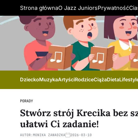
Strona główna
O Jazz Juniors
Prywatność
Cia
Dziecko
Muzyka
Artyści
Rodzice
Ciąża
Dieta
Lifestyl
PORADY
Stwórz strój Krecika bez s
ułatwi Ci zadanie!
AUTOR:
MONIKA ZAWADZKA
2026-03-10