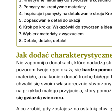
Kreatywne materiały do stworzenia kostiumu 
Pomysły na kreatywne materiały
Inspiracje i pomysły na detalowanie stroju Kr
Dopasowanie detali do okazji
Krok po kroku: Wskazówki do stworzenia ide
Wybierz materiały z wyczuciem
Detale, detale, detale!
Jak dodać charakterystyczn
Nie zapomnij o dodatkach, które nadadzą st
pozorom twoje ręce okażą się
bardzo pomo
materiału, a na koniec dodać trochę białego
chwalić się swoim własnoręcznie stworzonym
na przykład małego przyjaciela, który pomoż
się gwiazdą wieczoru.
A co zrobić, gdy zostajesz na ostatnią chwi