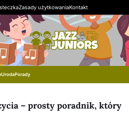
steczka
Zasady użytkowania
Kontakt
e
Uroda
Porady
zycia – prosty poradnik, który