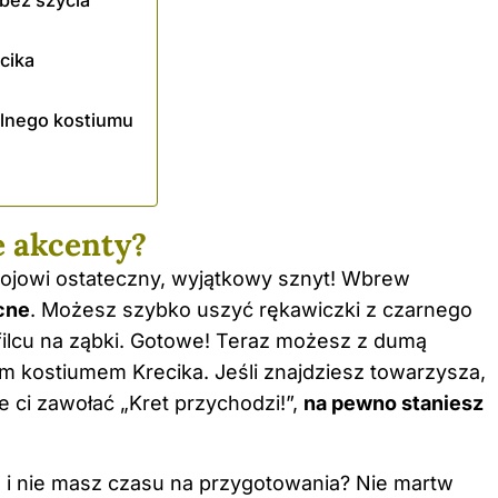
bez szycia
ecika
alnego kostiumu
e akcenty?
rojowi ostateczny, wyjątkowy sznyt! Wbrew
cne
. Możesz szybko uszyć rękawiczki z czarnego
 filcu na ząbki. Gotowe! Teraz możesz z dumą
 kostiumem Krecika. Jeśli znajdziesz towarzysza,
e ci zawołać „Kret przychodzi!”,
na pewno staniesz
lę i nie masz czasu na przygotowania? Nie martw