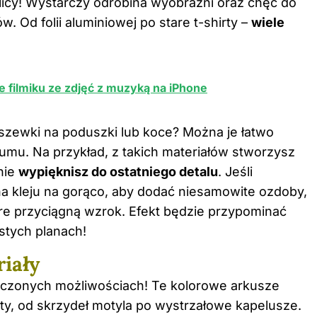
kolicy! Wystarczy odrobina wyobraźni oraz chęć do
 Od folii aluminiowej po stare t-shirty –
wiele
 filmiku ze zdjęć z muzyką na iPhone
szewki na poduszki lub koce? Można je łatwo
umu. Na przykład, z takich materiałów stworzysz
nie
wypięknisz do ostatniego detalu
. Jeśli
a kleju na gorąco, aby dodać niesamowite ozdoby,
tóre przyciągną wzrok. Efekt będzie przypominać
ostych planach!
iały
ończonych możliwościach! Te kolorowe arkusze
y, od skrzydeł motyla po wystrzałowe kapelusze.