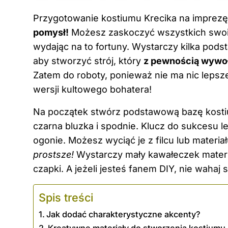
Przygotowanie kostiumu Krecika na imprez
pomysł!
Możesz zaskoczyć wszystkich swoim
wydając na to fortuny. Wystarczy kilka pod
aby stworzyć strój, który
z pewnością wywo
Zatem do roboty, ponieważ nie ma nic leps
wersji kultowego bohatera!
Na początek stwórz podstawową bazę kostiu
czarna bluzka i spodnie. Klucz do sukcesu l
ogonie.
Możesz
wyciąć je z filcu lub materi
prostsze!
Wystarczy mały kawałeczek materia
czapki. A jeżeli jesteś fanem DIY, nie wahaj
Spis treści
Jak dodać charakterystyczne akcenty?