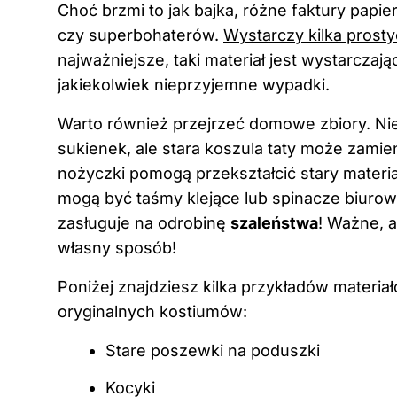
Choć brzmi to jak bajka, różne faktury papi
czy superbohaterów.
Wystarczy kilka prostyc
najważniejsze, taki materiał jest wystarczają
jakiekolwiek nieprzyjemne wypadki.
Warto również przejrzeć domowe zbiory. N
sukienek, ale stara koszula taty może zamien
nożyczki pomogą przekształcić stary materi
mogą być taśmy klejące lub spinacze biurow
zasługuje na odrobinę
szaleństwa
! Ważne, 
własny sposób!
Poniżej znajdziesz kilka przykładów materi
oryginalnych kostiumów:
Stare poszewki na poduszki
Kocyki