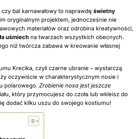
ę czy bal karnawałowy to naprawdę
świetny
 oryginalnym projektem, jednocześnie nie
stawowych materiałów oraz odrobina kreatywności,
ła uśmiech
na twarzach wszystkich obecnych.
zego niż twórcza zabawa w kreowanie własnej
mu Krecika, czyli czarne ubranie – wystarczą
eży oczywiście w charakterystycznym nosie i
ału polarowego.
Zrobienie nosa jest jeszcze
łu, który przymocujesz do czoła lub wkleisz do
 się dodać kilku uszu do swojego kostiumu!