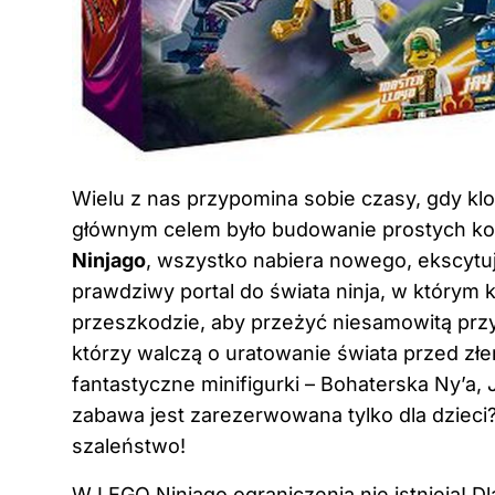
Wielu z nas przypomina sobie czasy, gdy kloc
głównym celem było budowanie prostych kon
Ninjago
, wszystko nabiera nowego, ekscytują
prawdziwy portal do świata ninja, w którym 
przeszkodzie, aby przeżyć niesamowitą prz
którzy walczą o uratowanie świata przed zł
fantastyczne minifigurki – Bohaterska Ny’a, J
zabawa
jest zarezerwowana tylko dla dzieci
szaleństwo!
W LEGO Ninjago ograniczenia nie istnieją! D