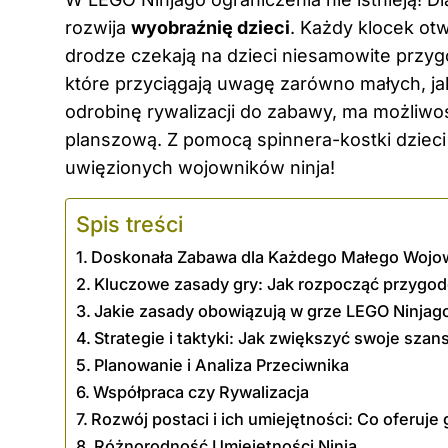
rozwija
wyobraźnię dzieci
. Każdy klocek ot
drodze czekają na
dzieci
niesamowite przygo
które przyciągają uwagę zarówno małych, jak
odrobinę rywalizacji do zabawy, ma możliw
planszową. Z pomocą spinnera-kostki dzieci
uwięzionych wojowników ninja!
Spis treści
Doskonała Zabawa dla Każdego Małego Wojo
Kluczowe zasady gry: Jak rozpocząć przygod
Jakie zasady obowiązują w grze LEGO Ninjag
Strategie i taktyki: Jak zwiększyć swoje sza
Planowanie i Analiza Przeciwnika
Współpraca czy Rywalizacja
Rozwój postaci i ich umiejętności: Co oferuje
Różnorodność Umiejętności Ninja