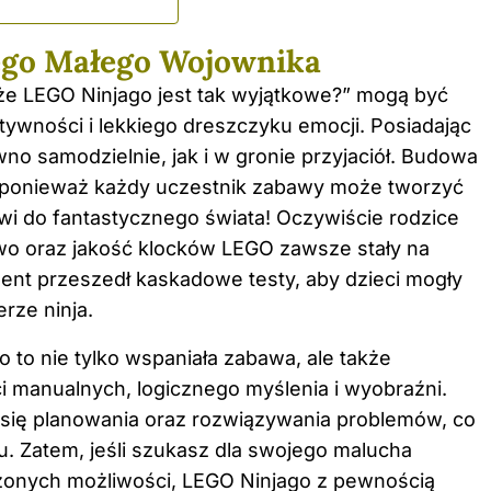
ego Małego Wojownika
 że LEGO Ninjago jest tak wyjątkowe?” mogą być
tywności i lekkiego dreszczyku emocji. Posiadając
wno samodzielnie, jak i w gronie przyjaciół. Budowa
, ponieważ każdy uczestnik zabawy może tworzyć
wi do fantastycznego świata! Oczywiście rodzice
o oraz jakość klocków LEGO zawsze stały na
nt przeszedł kaskadowe testy, aby dzieci mogły
rze ninja.
o to nie tylko wspaniała zabawa, ale także
i manualnych, logicznego myślenia i wyobraźni.
 się planowania oraz rozwiązywania problemów, co
u. Zatem, jeśli szukasz dla swojego malucha
zonych możliwości, LEGO Ninjago z pewnością