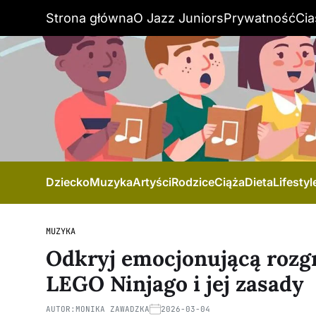
Strona główna
O Jazz Juniors
Prywatność
Cia
Dziecko
Muzyka
Artyści
Rodzice
Ciąża
Dieta
Lifestyl
MUZYKA
Odkryj emocjonującą rozg
LEGO Ninjago i jej zasady
AUTOR:
MONIKA ZAWADZKA
2026-03-04