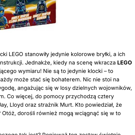
ki LEGO stanowiły jedynie kolorowe bryłki, a ich
strukcji. Jednakże, kiedy na scenę wkracza
LEGO
cego wymiaru! Nie są to jedynie klocki – to
każdy może stać się bohaterem. Nic nie stoi na
ygodę, angażując się w losy dzielnych wojowników,
em. Co więcej, do pomocy przychodzą cztery
ay, Lloyd oraz strażnik Murt. Kto powiedział, że
? Otóż, dorośli również mogą wciągnąć się w to
laczego tak jest? Ponieważ ten zestaw świetnie