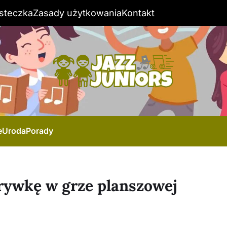
steczka
Zasady użytkowania
Kontakt
e
Uroda
Porady
rywkę w grze planszowej