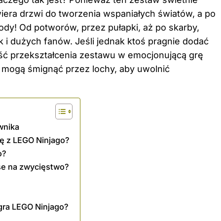
wiera drzwi do tworzenia wspaniałych światów, a po
dy! Od potworów, przez pułapki, aż po skarby,
 i dużych fanów. Jeśli jednak ktoś pragnie dodać
ość przekształcenia zestawu w emocjonującą grę
 mogą śmignąć przez lochy, aby uwolnić
wnika
ę z LEGO Ninjago?
o?
nse na zwycięstwo?
 gra LEGO Ninjago?