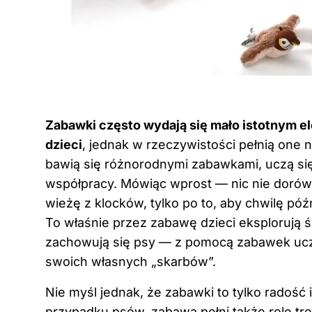
Zabawki często wydają się mało istotnym
dzieci
, jednak w rzeczywistości pełnią one n
bawią się różnorodnymi zabawkami, uczą si
współpracy. Mówiąc wprost — nic nie doró
wieżę z klocków, tylko po to, aby chwilę późni
To właśnie przez zabawę dzieci eksplorują ś
zachowują się psy — z pomocą zabawek uczą
swoich własnych „skarbów”.
Nie myśl jednak, że zabawki to tylko radość
przypadku psów, zabawa pełni także rolę t