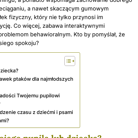
rzeciąganiu, a nawet skaczącym gumowym
k fizyczny, który nie tylko przynosi im
ycję. Co więcej, zabawa interaktywnymi
 problemom behawioralnym. Kto by pomyślał, że
siego spokoju?
dziecka?
bawek ptaków dla najmłodszych
radości Twojemu pupilowi
?
zenie czasu z dziećmi i psami
ami?