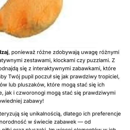
dzaj
, ponieważ różne zdobywają uwagę różnymi
reatywnymi zestawami, klockami czy puzzlami. Z
 odnajdą się z interaktywnymi zabawkami, które
by Twój pupil poczuł się jak prawdziwy tropiciel,
w lub pluszaków, które mogą stać się ich
e, jak i czworonogi mogą stać się prawdziwymi
owiedniej zabawy!
teryzują się unikalnością, dlatego ich preferencje
óżnorodność w świecie zabawek — od
piłki oraz pluszaki. Im więcej elementów w ich