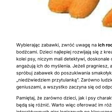
Wybierając zabawki, zwróć uwagę na
ich ro
bodźcami. Dzieci najlepiej rozwijają się z k
kolei psy, niczym mali detektywi, doskonale
angażują ich do myślenia. Jeżeli pragniesz, a
spróbuj zabawek do poszukiwania smakołykó
„niedźwiedziem przytulanką”. Zarówno ludzi
geniuszami, a wszystko zaczyna się od odp
Pamiętaj, że zarówno dzieci, jak i psy charak
będą się różnić. Warto więc oferować im r
interaktywnych gier logicznych po klasyczne 