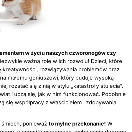
 elementem w życiu naszych czworonogów czy
iezwykle ważną rolę w ich rozwoju! Dzieci, które
ę kreatywności, rozwiązywania problemów oraz
wna małemu geniuszowi, który buduje wysoką
ej rozstać się z nią w stylu „katastrofy stulecia”.
wiat i uczą się, jak w nim funkcjonować. Podobnie
 się współpracy z właścicielem i zdobywania
 i śmiech, ponieważ
to mylne przekonanie!
W
reningu, a ponadto wspomaga zachowanie dobrego