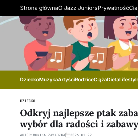
Strona główna
O Jazz Juniors
Prywatność
Cia
Dziecko
Muzyka
Artyści
Rodzice
Ciąża
Dieta
Lifestyl
DZIECKO
Odkryj najlepsze ptak zaba
wybór dla radości i zabawy
AUTOR:
MONIKA ZAWADZKA
2026-01-22