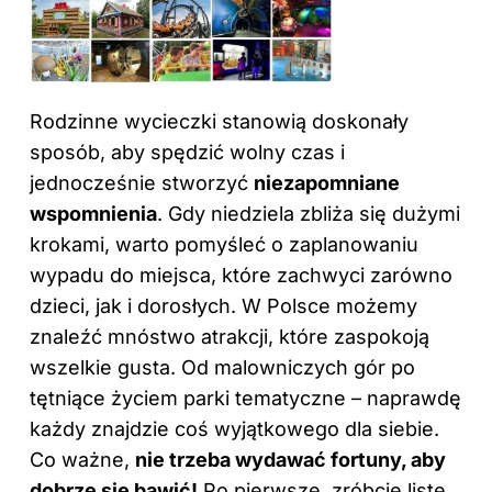
Rodzinne wycieczki stanowią doskonały
sposób, aby spędzić wolny czas i
jednocześnie stworzyć
niezapomniane
wspomnienia
. Gdy niedziela zbliża się dużymi
krokami, warto pomyśleć o zaplanowaniu
wypadu do miejsca, które zachwyci zarówno
dzieci,
jak i dorosłych
. W Polsce możemy
znaleźć mnóstwo atrakcji, które zaspokoją
wszelkie gusta. Od malowniczych gór po
tętniące życiem parki tematyczne – naprawdę
każdy znajdzie coś wyjątkowego dla siebie.
Co ważne,
nie trzeba wydawać fortuny, aby
dobrze się bawić!
Po pierwsze, zróbcie listę