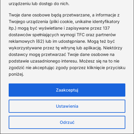
matki: codzienne
urządzeniu lub dostęp do nich.
wyzwania i realne
Twoje dane osobowe będą przetwarzane, a informacje z
wsparcie
Twojego urządzenia (pliki cookie, unikalne identyfikatory
itp.) mogą być wyświetlane i zapisywane przez 137
dostawców spełniających wymogi TFC oraz partnerów
Jak zapisać dziecko do
reklamowych (62) lub im udostępniane. Mogą też być
przedszkola i uniknąć
wykorzystywane przez tę witrynę lub aplikację. Niektórzy
dostawcy mogę przetwarzać Twoje dane osobowe na
najczęstszych błędów
podstawie uzasadnionego interesu. Możesz się na to nie
zgodzić nie akceptując zgody poprzez kliknięcie przycisku
poniżej.
Jaką pomoc może otrzymać
samotna matka:
Zaakceptuj
przewodnik po wsparciu
finansowym, prawnym i
Ustawienia
psychologicznym
Odrzuć
Co powinna robić