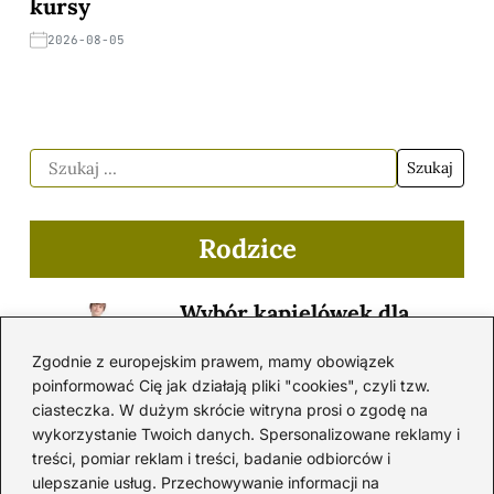
kursy
2026-08-05
Rodzice
Wybór kąpielówek dla
chłopców: praktyczne
Zgodnie z europejskim prawem, mamy obowiązek
porady dla rodziców
poinformować Cię jak działają pliki "cookies", czyli tzw.
młodych pływaków
ciasteczka. W dużym skrócie witryna prosi o zgodę na
wykorzystanie Twoich danych. Spersonalizowane reklamy i
treści, pomiar reklam i treści, badanie odbiorców i
Jak wygląda życie samotnej
ulepszanie usług. Przechowywanie informacji na