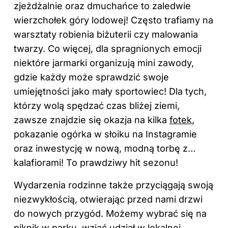
zjeżdżalnie oraz dmuchańce to zaledwie
wierzchołek góry lodowej! Często trafiamy na
warsztaty robienia biżuterii czy malowania
twarzy. Co więcej, dla spragnionych emocji
niektóre jarmarki organizują mini zawody,
gdzie każdy może sprawdzić swoje
umiejętności jako mały sportowiec! Dla tych,
którzy wolą spędzać czas bliżej ziemi,
zawsze znajdzie się okazja na kilka
fotek
,
pokazanie ogórka w słoiku na Instagramie
oraz inwestycję w nową, modną torbę z…
kalafiorami! To prawdziwy hit sezonu!
Wydarzenia
rodzinne
także przyciągają swoją
niezwykłością, otwierając przed nami drzwi
do nowych przygód. Możemy wybrać się na
piknik w parku, wziąć udział w lokalnej