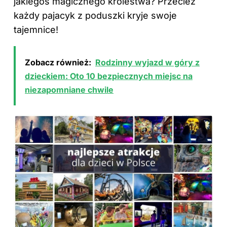
jakiegoś magicznego królestwa? Przecież
każdy pajacyk z poduszki kryje swoje
tajemnice!
Zobacz również:
Rodzinny wyjazd w góry z
dzieckiem: Oto 10 bezpiecznych miejsc na
niezapomniane chwile