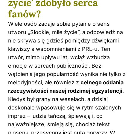
życie’ zdobyło serca
fanów?
Wiele osób zadaje sobie pytanie o sens
utworu „Słodkie, miłe życie”, a odpowiedź na
nie skrywa się gdzieś pomiędzy dźwiękami
klawiszy a wspomnieniami z PRL-u. Ten
utwór, mimo upływu lat, wciąż wzbudza
emocje w sercach publiczności. Bez
wątpienia jego popularność wynika nie tylko z
melodyjności, ale również z
celnego oddania
rzeczywistości naszej rodzimej egzystencji
.
Kiedyś był grany na weselach, a dzisiaj
doskonale wpasowuje się w rytm szalonych
imprez – ludzie tańczą, śpiewają i, co
najważniejsze, śmieją się, chociaż tekst
piosenki przesycony jest nutą goryczy. W