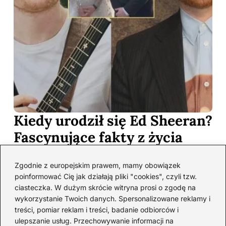
Kiedy urodził się Ed Sheeran?
Fascynujące fakty z życia
artysty, które musisz poznać
Zgodnie z europejskim prawem, mamy obowiązek
2026-05-13
poinformować Cię jak działają pliki "cookies", czyli tzw.
Ed Sheeran to jeden z moich ulubionych artystów, a jego
ciasteczka. W dużym skrócie witryna prosi o zgodę na
muzyka towarzyszy mi w wielu ważnych chwilach. Dlatego
wykorzystanie Twoich danych. Spersonalizowane reklamy i
z wielką…
treści, pomiar reklam i treści, badanie odbiorców i
ulepszanie usług. Przechowywanie informacji na