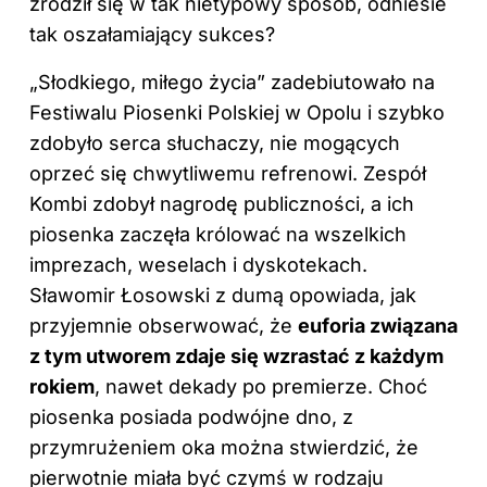
zrodził się w tak nietypowy sposób, odniesie
tak oszałamiający sukces?
„Słodkiego, miłego życia” zadebiutowało na
Festiwalu Piosenki Polskiej w Opolu i szybko
zdobyło serca słuchaczy, nie mogących
oprzeć się chwytliwemu refrenowi. Zespół
Kombi zdobył nagrodę publiczności, a ich
piosenka zaczęła królować na wszelkich
imprezach, weselach i dyskotekach.
Sławomir Łosowski z dumą opowiada, jak
przyjemnie obserwować, że
euforia związana
z tym utworem zdaje się wzrastać z każdym
rokiem
, nawet dekady po premierze. Choć
piosenka posiada podwójne dno, z
przymrużeniem oka można stwierdzić, że
pierwotnie miała być czymś w rodzaju