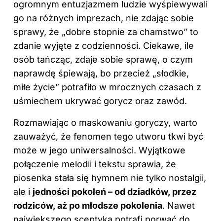
ogromnym entuzjazmem ludzie wyśpiewywali
go na różnych imprezach, nie zdając sobie
sprawy, że „dobre stopnie za chamstwo” to
zdanie wyjęte z codzienności. Ciekawe, ile
osób tańcząc, zdaje sobie sprawę, o czym
naprawdę śpiewają, bo przecież „słodkie,
miłe życie” potrafiło w mrocznych czasach z
uśmiechem ukrywać gorycz oraz zawód.
Rozmawiając o maskowaniu goryczy, warto
zauważyć, że fenomen tego utworu tkwi być
może w jego uniwersalności. Wyjątkowe
połączenie melodii i tekstu sprawia, że
piosenka stała się hymnem nie tylko nostalgii,
ale i
jedności pokoleń – od dziadków, przez
rodziców, aż po młodsze pokolenia
. Nawet
największego sceptyka potrafi porwać do