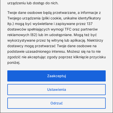
urządzeniu lub dostęp do nich.
Gdzie Tak Naprawdę Mieszka
Ed Sheeran? Odkryj
Twoje dane osobowe będą przetwarzane, a informacje z
Twojego urządzenia (pliki cookie, unikalne identyfikatory
Tajemnice Jego Domu w
itp.) mogą być wyświetlane i zapisywane przez 137
Suffolk
dostawców spełniających wymogi TFC oraz partnerów
2025-12-02
reklamowych (62) lub im udostępniane. Mogą też być
HAND-MADE, czyli
wykorzystywane przez tę witrynę lub aplikację. Niektórzy
najnowszy projekt muzyczny
dostawcy mogę przetwarzać Twoje dane osobowe na
podstawie uzasadnionego interesu. Możesz się na to nie
Wojtka Staroniewicza
zgodzić nie akceptując zgody poprzez kliknięcie przycisku
2025-07-02
poniżej.
WŁODZIMIERZ PAWLIK –
opis muzycznej kariery,
Zaakceptuj
nagrody, opinie w prasie
2025-07-02
Ustawienia
ADAM PIEROŃCZYK
„DIGIVOOCO” – opis
Odrzuć
zespołu, kariera muzyczna,