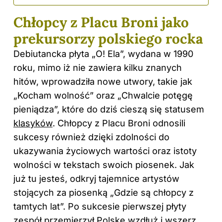
Chłopcy z Placu Broni jako
prekursorzy polskiego rocka
Debiutancka płyta „O! Ela”, wydana w 1990
roku, mimo iż nie zawiera kilku znanych
hitów, wprowadziła nowe utwory, takie jak
„Kocham wolność” oraz „Chwalcie potęgę
pieniądza”, które do dziś cieszą się statusem
klasyków
. Chłopcy z Placu Broni odnosili
sukcesy również dzięki zdolności do
ukazywania życiowych wartości oraz istoty
wolności w tekstach swoich piosenek. Jak
już tu jesteś, odkryj
tajemnice artystów
stojących za piosenką „Gdzie są chłopcy z
tamtych lat”
. Po sukcesie pierwszej płyty
zespół przemierzył Polskę wzdłuż i wszerz,