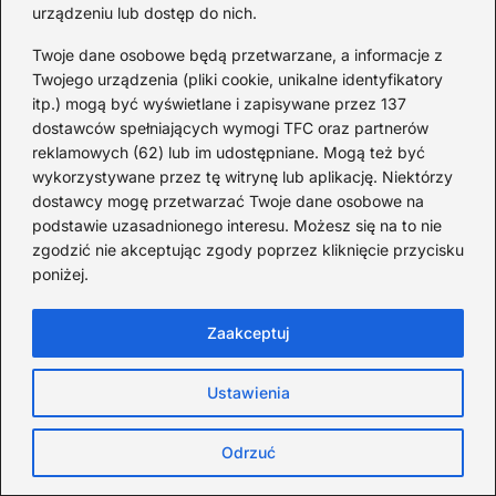
porady dla rodziców
urządzeniu lub dostęp do nich.
młodych pływaków
Twoje dane osobowe będą przetwarzane, a informacje z
Twojego urządzenia (pliki cookie, unikalne identyfikatory
itp.) mogą być wyświetlane i zapisywane przez 137
Jak wygląda życie samotnej
dostawców spełniających wymogi TFC oraz partnerów
matki: codzienne
reklamowych (62) lub im udostępniane. Mogą też być
wyzwania i realne
wykorzystywane przez tę witrynę lub aplikację. Niektórzy
wsparcie
dostawcy mogę przetwarzać Twoje dane osobowe na
podstawie uzasadnionego interesu. Możesz się na to nie
zgodzić nie akceptując zgody poprzez kliknięcie przycisku
poniżej.
Jak zapisać dziecko do
przedszkola i uniknąć
Zaakceptuj
najczęstszych błędów
Ustawienia
Jaką pomoc może otrzymać
Odrzuć
samotna matka:
przewodnik po wsparciu