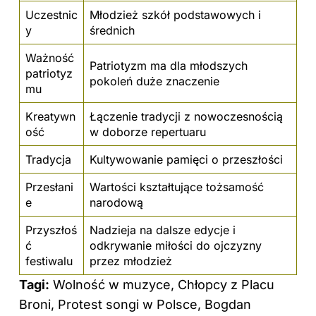
Uczestnic
Młodzież szkół podstawowych i
y
średnich
Ważność
Patriotyzm ma dla młodszych
patriotyz
pokoleń duże znaczenie
mu
Kreatywn
Łączenie tradycji z nowoczesnością
ość
w doborze repertuaru
Tradycja
Kultywowanie pamięci o przeszłości
Przesłani
Wartości kształtujące tożsamość
e
narodową
Przyszłoś
Nadzieja na dalsze edycje i
ć
odkrywanie miłości do ojczyzny
festiwalu
przez młodzież
Tagi:
Wolność w muzyce, Chłopcy z Placu
Broni, Protest songi w Polsce, Bogdan