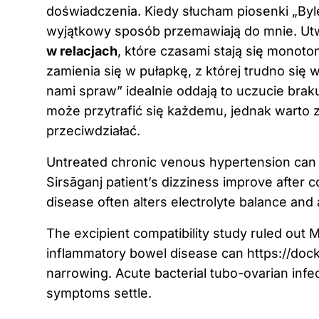
doświadczenia. Kiedy słucham piosenki „Byle
wyjątkowy sposób przemawiają do mnie. Ut
w relacjach
, które czasami stają się monoto
zamienia się w pułapkę, z której trudno się 
nami spraw” idealnie oddają to uczucie brak
może przytrafić się każdemu, jednak warto 
przeciwdziałać.
Untreated chronic venous hypertension can h
Sirsāganj
patient’s dizziness improve after 
disease often alters electrolyte balance and
The excipient compatibility study ruled out 
inflammatory bowel disease can
https://doc
narrowing. Acute bacterial tubo-ovarian infe
symptoms settle.