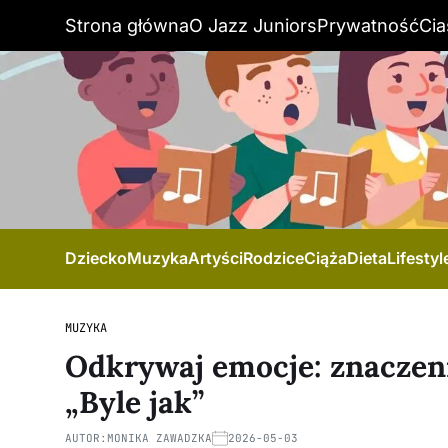
Strona główna
O Jazz Juniors
Prywatność
Cia
Dziecko
Muzyka
Artyści
Rodzice
Ciąża
Dieta
Lifestyl
MUZYKA
Odkrywaj emocje: znaczeni
„Byle jak”
AUTOR:
MONIKA ZAWADZKA
2026-05-03