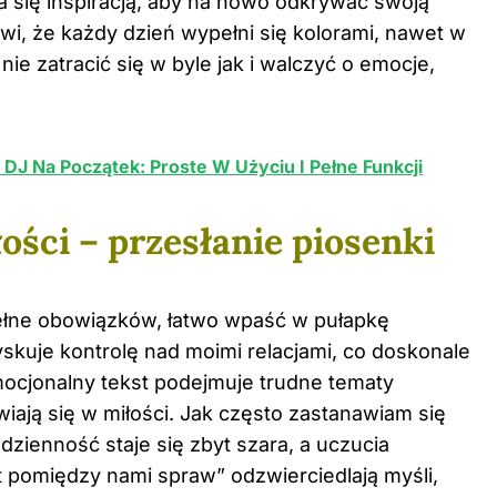
ła się inspiracją, aby na nowo odkrywać swoją
wi, że każdy dzień wypełni się kolorami, nawet w
nie zatracić się w byle jak i walczyć o emocje,
 DJ Na Początek: Proste W Użyciu I Pełne Funkcji
ości – przesłanie piosenki
ełne obowiązków, łatwo wpaść w pułapkę
skuje kontrolę nad moimi relacjami, co doskonale
mocjonalny tekst podejmuje trudne tematy
awiają się w miłości. Jak często zastanawiam się
dzienność staje się zbyt szara, a uczucia
t pomiędzy nami spraw” odzwierciedlają myśli,