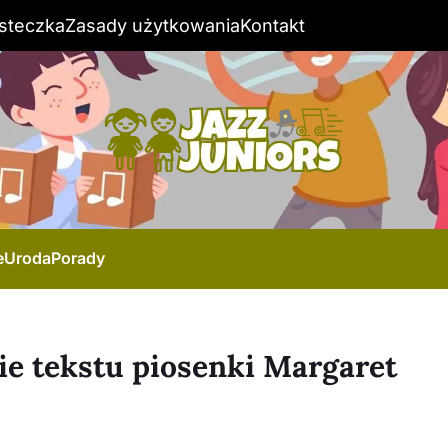
steczka
Zasady użytkowania
Kontakt
e
Uroda
Porady
e tekstu piosenki Margaret