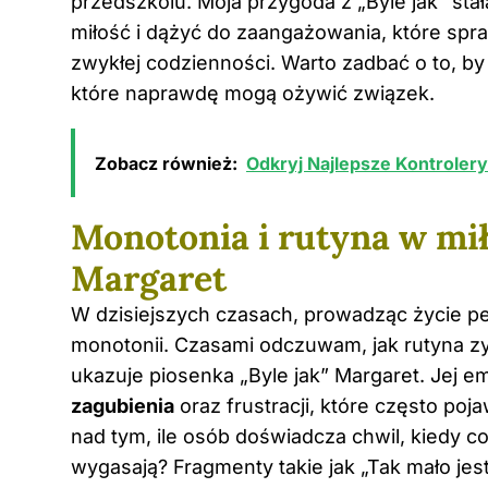
przedszkolu
. Moja przygoda z „Byle jak” sta
miłość i dążyć do zaangażowania, które spra
zwykłej codzienności. Warto zadbać o to, by 
które naprawdę mogą ożywić związek.
Zobacz również:
Odkryj Najlepsze Kontrolery
Monotonia i rutyna w mił
Margaret
W dzisiejszych czasach, prowadząc życie p
monotonii. Czasami odczuwam, jak rutyna zy
ukazuje piosenka „Byle jak” Margaret. Jej e
zagubienia
oraz frustracji, które często poj
nad tym, ile osób doświadcza chwil, kiedy co
wygasają? Fragmenty takie jak „Tak mało jes