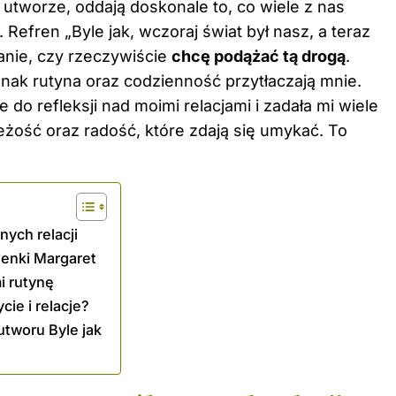
utworze, oddają doskonale to, co wiele z nas
efren „Byle jak, wczoraj świat był nasz, a teraz
anie, czy rzeczywiście
chcę podążać tą drogą
.
nak rutyna oraz codzienność przytłaczają mnie.
 do refleksji nad moimi relacjami i zadała mi wiele
eżość oraz radość, które zdają się umykać. To
nych relacji
senki Margaret
i rutynę
ie i relacje?
utworu Byle jak