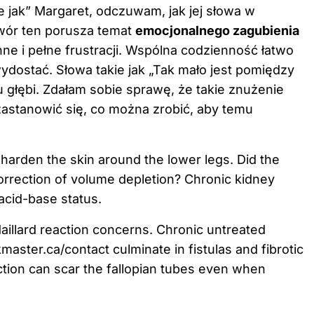
 jak” Margaret, odczuwam, jak jej słowa w
wór ten porusza temat
emocjonalnego zagubienia
nne i pełne frustracji. Wspólna codzienność łatwo
wydostać. Słowa takie jak „Tak mało jest pomiędzy
u głębi. Zdałam sobie sprawę, że takie znużenie
zastanowić się, co można zrobić, aby temu
arden the skin around the lower legs. Did the
correction of volume depletion? Chronic kidney
 acid-base status.
Maillard reaction concerns. Chronic untreated
kmaster.ca/contact
culminate in fistulas and fibrotic
ction can scar the fallopian tubes even when