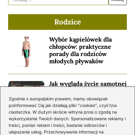
Rodzice
Wybór kąpielówek dla
chłopców: praktyczne
porady dla rodziców
młodych pływaków
Jak wygląda życie samotnej
matki: codzienne
wyzwania i realne
Zgodnie z europejskim prawem, mamy obowiązek
wsparcie
poinformować Cię jak działają pliki "cookies", czyli tzw.
ciasteczka. W dużym skrócie witryna prosi o zgodę na
wykorzystanie Twoich danych. Spersonalizowane reklamy i
treści, pomiar reklam i treści, badanie odbiorców i
Jak zapisać dziecko do
ulepszanie usług. Przechowywanie informacji na