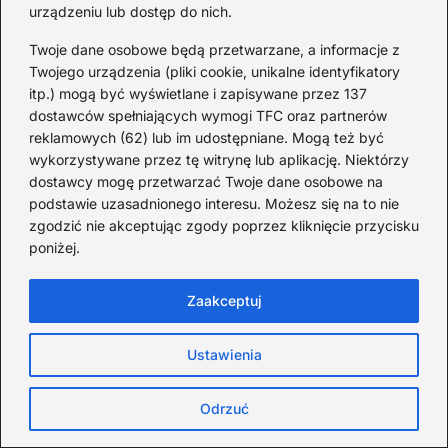
przedszkola i uniknąć
urządzeniu lub dostęp do nich.
najczęstszych błędów
Twoje dane osobowe będą przetwarzane, a informacje z
Twojego urządzenia (pliki cookie, unikalne identyfikatory
itp.) mogą być wyświetlane i zapisywane przez 137
Jaką pomoc może otrzymać
dostawców spełniających wymogi TFC oraz partnerów
reklamowych (62) lub im udostępniane. Mogą też być
samotna matka:
wykorzystywane przez tę witrynę lub aplikację. Niektórzy
przewodnik po wsparciu
dostawcy mogę przetwarzać Twoje dane osobowe na
finansowym, prawnym i
podstawie uzasadnionego interesu. Możesz się na to nie
psychologicznym
zgodzić nie akceptując zgody poprzez kliknięcie przycisku
poniżej.
Co powinna robić
Zaakceptuj
opiekunka w autobusie:
praktyczny poradnik
Ustawienia
zapewniający
bezpieczeństwo dzieci
Odrzuć