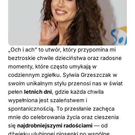
„Och i ach” to utwór, który przypomina mi
beztroskie chwile dzieciństwa oraz radosne
momenty, które często umykają w
codziennym zgiełku. Sylwia Grzeszczak w
swoim unikalnym stylu przenosi nas w świat
pełen
letnich dni
, gdzie każda chwila
wypełniona jest szaleństwem i
spontanicznością. To przesłanie zachęca
mnie do celebrowania życia oraz cieszenia
się
najdrobniejszymi radościami
— od
dźwięku ulubionej piosenki po wspólne