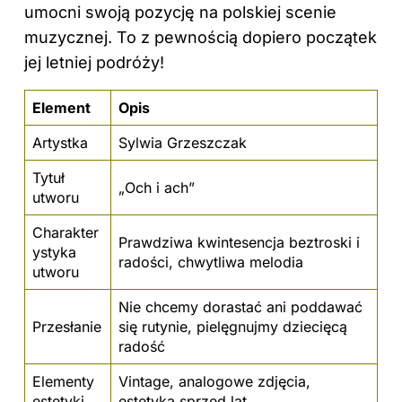
umocni swoją pozycję na polskiej scenie
muzycznej. To z pewnością dopiero początek
jej letniej podróży!
Element
Opis
Artystka
Sylwia Grzeszczak
Tytuł
„Och i ach”
utworu
Charakter
Prawdziwa kwintesencja beztroski i
ystyka
radości, chwytliwa melodia
utworu
Nie chcemy dorastać ani poddawać
Przesłanie
się rutynie, pielęgnujmy dziecięcą
radość
Elementy
Vintage, analogowe zdjęcia,
estetyki
estetyka sprzed lat