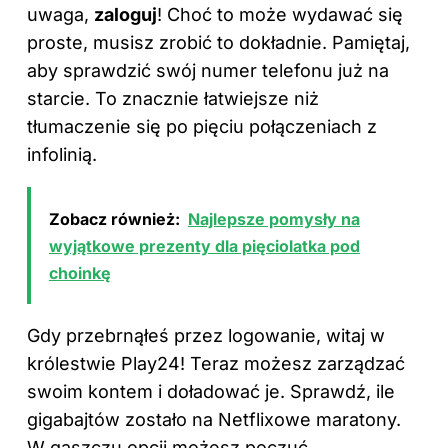
uwaga,
zaloguj
! Choć to może wydawać się
proste, musisz zrobić to dokładnie. Pamiętaj,
aby sprawdzić swój numer telefonu już na
starcie. To znacznie łatwiejsze niż
tłumaczenie się po pięciu połączeniach z
infolinią.
Zobacz również:
Najlepsze pomysły na
wyjątkowe prezenty dla pięciolatka pod
choinkę
Gdy przebrnąłeś przez logowanie, witaj w
królestwie Play24! Teraz możesz zarządzać
swoim kontem i doładować je. Sprawdź, ile
gigabajtów zostało na Netflixowe maratony.
W gąszczu opcji możesz poczuć