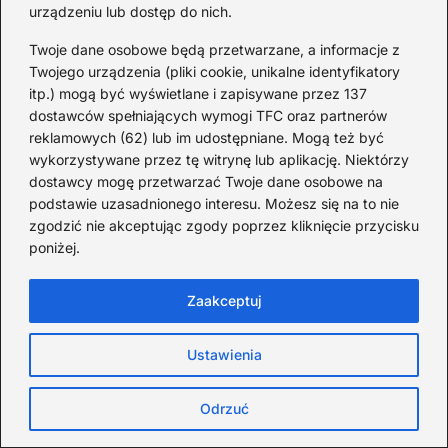
HAND-MADE, czyli
urządzeniu lub dostęp do nich.
najnowszy projekt muzyczny
Twoje dane osobowe będą przetwarzane, a informacje z
Wojtka Staroniewicza
Twojego urządzenia (pliki cookie, unikalne identyfikatory
2025-07-02
itp.) mogą być wyświetlane i zapisywane przez 137
WŁODZIMIERZ PAWLIK –
dostawców spełniających wymogi TFC oraz partnerów
reklamowych (62) lub im udostępniane. Mogą też być
opis muzycznej kariery,
wykorzystywane przez tę witrynę lub aplikację. Niektórzy
nagrody, opinie w prasie
dostawcy mogę przetwarzać Twoje dane osobowe na
2025-07-02
podstawie uzasadnionego interesu. Możesz się na to nie
ADAM PIEROŃCZYK
zgodzić nie akceptując zgody poprzez kliknięcie przycisku
„DIGIVOOCO” – opis
poniżej.
zespołu, kariera muzyczna,
opinie
Zaakceptuj
2025-07-02
Ustawienia
Kategorie
Odrzuć