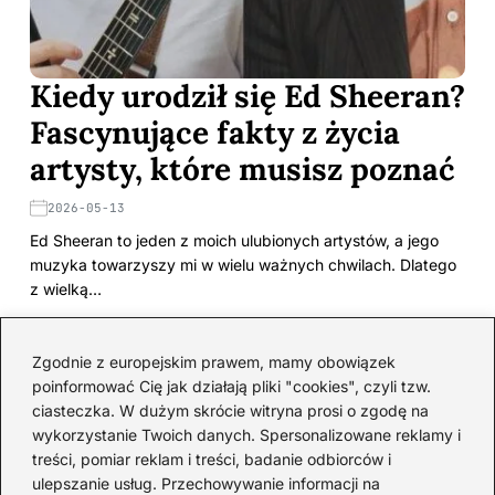
Kiedy urodził się Ed Sheeran?
Fascynujące fakty z życia
artysty, które musisz poznać
2026-05-13
Ed Sheeran to jeden z moich ulubionych artystów, a jego
muzyka towarzyszy mi w wielu ważnych chwilach. Dlatego
z wielką…
Gdzie Tak Naprawdę Mieszka
Zgodnie z europejskim prawem, mamy obowiązek
Ed Sheeran? Odkryj
poinformować Cię jak działają pliki "cookies", czyli tzw.
Tajemnice Jego Domu w
ciasteczka. W dużym skrócie witryna prosi o zgodę na
Suffolk
wykorzystanie Twoich danych. Spersonalizowane reklamy i
treści, pomiar reklam i treści, badanie odbiorców i
2025-12-02
ulepszanie usług. Przechowywanie informacji na