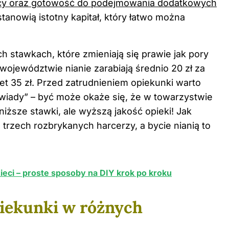
acy oraz gotowość do podejmowania dodatkowych
stanowią istotny kapitał, który łatwo można
 stawkach, które zmieniają się prawie jak pory
województwie nianie zarabiają średnio 20 zł za
t 35 zł. Przed zatrudnieniem opiekunki warto
wiady” – być może okaże się, że w towarzystwie
iższe stawki, ale wyższą jakość opieki! Jak
 trzech rozbrykanych harcerzy, a bycie nianią to
eci – proste sposoby na DIY krok po kroku
iekunki w różnych