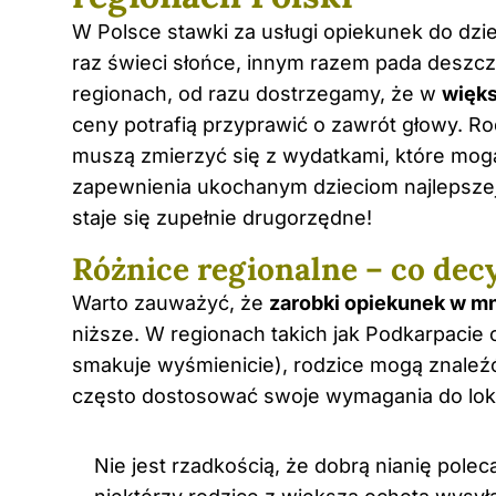
W Polsce stawki za usługi opiekunek do
dzie
raz świeci słońce, innym razem pada deszc
regionach, od razu dostrzegamy, że w
więk
ceny potrafią przyprawić o zawrót głowy. Ro
muszą zmierzyć się z wydatkami, które mogą
zapewnienia ukochanym dzieciom najlepszej 
staje się zupełnie drugorzędne!
Różnice regionalne – co decy
Warto zauważyć, że
zarobki opiekunek w m
niższe. W regionach takich jak Podkarpacie cz
smakuje wyśmienicie), rodzice mogą znaleźć
często dostosować swoje wymagania do lo
Nie jest rzadkością, że dobrą nianię polec