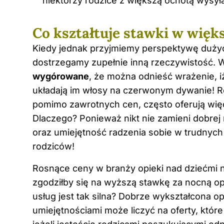
niektórzy rodzice z większą ochotą wysyła
Co kształtuje stawki w więk
Kiedy jednak przyjmiemy perspektywę dużyc
dostrzegamy zupełnie inną rzeczywistość. W 
wygórowane
, że można odnieść wrażenie, iż
układają im włosy na czerwonym dywanie! R
pomimo zawrotnych cen, często oferują więc
Dlaczego? Ponieważ nikt nie zamieni dobrej n
oraz umiejętność radzenia sobie w trudnych 
rodziców!
Rosnące ceny w branży opieki nad dziećmi n
zgodziłby się na wyższą stawkę za nocną o
usług jest tak silna? Dobrze wykształcona 
umiejętnościami może liczyć na oferty, któr