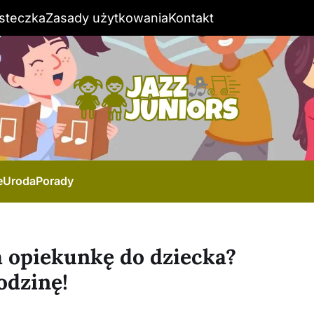
steczka
Zasady użytkowania
Kontakt
e
Uroda
Porady
a opiekunkę do dziecka?
odzinę!