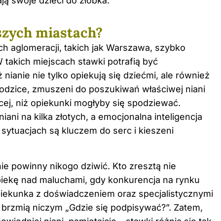
ją swoje dzieci do żłobka.
szych miastach?
h aglomeracji, takich jak Warszawa, szybko
takich miejscach stawki potrafią być
 nianie nie tylko opiekują się dziećmi, ale również
odzice, zmuszeni do poszukiwań właściwej niani
ej, niż opiekunki mogłyby się spodziewać.
iani na kilka złotych, a emocjonalna inteligencja
sytuacjach są kluczem do serc i kieszeni
ie powinny nikogo dziwić. Kto zresztą nie
piekę nad maluchami, gdy konkurencja na rynku
opiekunka z doświadczeniem oraz specjalistycznymi
e brzmią niczym „Gdzie się podpisywać?”. Zatem,