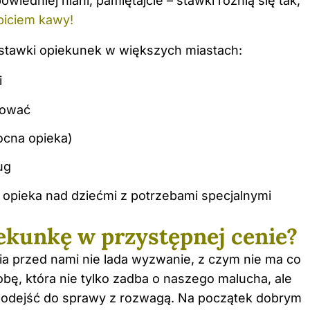
wiedniej niani, pamiętajcie – stawki różnią się tak,
piciem kawy!
a stawki opiekunek w większych miastach:
i
ekować
nocna opieka)
ug
ak opieka nad dziećmi z potrzebami specjalnymi
iekunkę w przystępnej cenie?
ia przed nami nie lada wyzwanie, z czym nie ma co
obę, która nie tylko zadba o naszego malucha, ale
 podejść do sprawy z rozwagą. Na początek dobrym