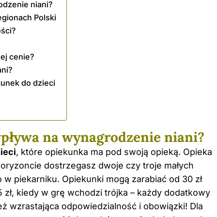
odzenie niani?
egionach Polski
ości?
ej cenie?
ani?
unek do dzieci
 wpływa na wynagrodzenie niani?
zieci
, które opiekunka ma pod swoją opieką. Opieka
horyzoncie dostrzegasz dwoje czy troje małych
o w piekarniku. Opiekunki mogą zarabiać od 30 zł
 zł, kiedy w grę wchodzi trójka – każdy dodatkowy
ież wzrastająca odpowiedzialność i obowiązki! Dla