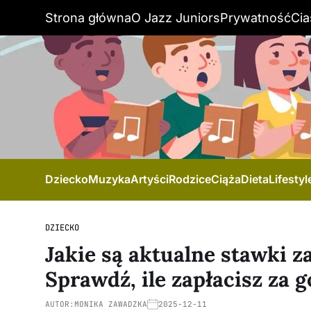
Strona główna
O Jazz Juniors
Prywatność
Cia
Dziecko
Muzyka
Artyści
Rodzice
Ciąża
Dieta
Lifestyl
DZIECKO
Jakie są aktualne stawki z
Sprawdź, ile zapłacisz za g
AUTOR:
MONIKA ZAWADZKA
2025-12-11