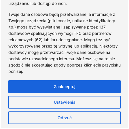
urządzeniu lub dostęp do nich.
Najlepsze ładowarki zabawek dla dzieci –
Twoje dane osobowe będą przetwarzane, a informacje z
trwałość i frajda w jednym
Twojego urządzenia (pliki cookie, unikalne identyfikatory
itp.) mogą być wyświetlane i zapisywane przez 137
2026-08-05
dostawców spełniających wymogi TFC oraz partnerów
reklamowych (62) lub im udostępniane. Mogą też być
wykorzystywane przez tę witrynę lub aplikację. Niektórzy
dostawcy mogę przetwarzać Twoje dane osobowe na
podstawie uzasadnionego interesu. Możesz się na to nie
zgodzić nie akceptując zgody poprzez kliknięcie przycisku
poniżej.
Zaakceptuj
Ustawienia
Odrzuć
Gdzie zrobić kurs opiekunki dziecięcej i