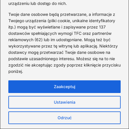
urządzeniu lub dostęp do nich.
Twoje dane osobowe będą przetwarzane, a informacje z
Kto śpiewa „Zaopiekuj się mną”? IRA czy
Twojego urządzenia (pliki cookie, unikalne identyfikatory
Rezerwat — prawda o dwóch wersjach
itp.) mogą być wyświetlane i zapisywane przez 137
dostawców spełniających wymogi TFC oraz partnerów
2026-08-07
reklamowych (62) lub im udostępniane. Mogą też być
wykorzystywane przez tę witrynę lub aplikację. Niektórzy
dostawcy mogę przetwarzać Twoje dane osobowe na
podstawie uzasadnionego interesu. Możesz się na to nie
zgodzić nie akceptując zgody poprzez kliknięcie przycisku
poniżej.
Zaakceptuj
Ustawienia
Odrzuć