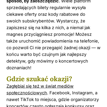
sposób, by zaoszczędzić
. Wiele platform
sprzedających bilety regularnie wysyła
ciekawe oferty oraz kody rabatowe do
swoich subskrybentów. Wystarczy, że
zapiszesz się na kilka z nich, a niemal jak
magnes przyciągniesz promocje! Możesz
także uruchomić powiadomienia na telefonie,
co pozwoli Ci nie przegapić żadnej okazji — w
końcu warto być czujnym jak najlepszy
detektyw, gdy mówimy o koncertowych
doznaniach!
Gdzie szukać okazji?
Zagłębiaj się też w świat mediów
społecznościowych
. Facebook, Instagram, a
nawet TikTok to miejsca, gdzie organizatorzy
koncertów często ogłaszają konkursy oraz