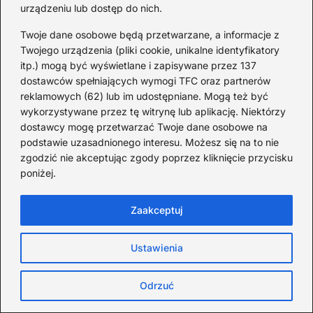
najczęstszych błędów
urządzeniu lub dostęp do nich.
Twoje dane osobowe będą przetwarzane, a informacje z
Twojego urządzenia (pliki cookie, unikalne identyfikatory
Jaką pomoc może otrzymać
itp.) mogą być wyświetlane i zapisywane przez 137
samotna matka:
dostawców spełniających wymogi TFC oraz partnerów
przewodnik po wsparciu
reklamowych (62) lub im udostępniane. Mogą też być
finansowym, prawnym i
wykorzystywane przez tę witrynę lub aplikację. Niektórzy
psychologicznym
dostawcy mogę przetwarzać Twoje dane osobowe na
podstawie uzasadnionego interesu. Możesz się na to nie
zgodzić nie akceptując zgody poprzez kliknięcie przycisku
Artyści
poniżej.
Zaakceptuj
Ustawienia
Odrzuć