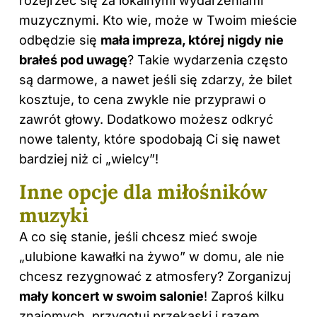
rozejrzeć się za lokalnymi wydarzeniami
muzycznymi. Kto wie, może w Twoim mieście
odbędzie się
mała impreza, której nigdy nie
brałeś pod uwagę
? Takie wydarzenia często
są darmowe, a nawet jeśli się zdarzy, że bilet
kosztuje, to cena zwykle nie przyprawi o
zawrót głowy. Dodatkowo możesz odkryć
nowe talenty, które spodobają Ci się nawet
bardziej niż ci „wielcy”!
Inne opcje dla miłośników
muzyki
A co się stanie, jeśli chcesz mieć swoje
„ulubione kawałki na żywo” w domu, ale nie
chcesz rezygnować z atmosfery? Zorganizuj
mały koncert w swoim salonie
! Zaproś kilku
znajomych, przygotuj przekąski i razem