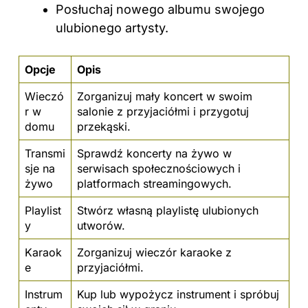
Posłuchaj nowego albumu swojego
ulubionego artysty.
Opcje
Opis
Wieczó
Zorganizuj mały
koncert
w swoim
r w
salonie z przyjaciółmi i przygotuj
domu
przekąski.
Transmi
Sprawdź koncerty na żywo w
sje na
serwisach społecznościowych i
żywo
platformach streamingowych.
Playlist
Stwórz własną playlistę ulubionych
y
utworów.
Karaok
Zorganizuj wieczór karaoke z
e
przyjaciółmi.
Instrum
Kup lub wypożycz instrument i spróbuj