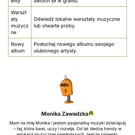
enty
swoich sił w graniu.
Warszt
aty
Odwiedź lokalne warsztaty muzyczne
muzycz
lub otwarte próby.
ne
Nowy
Posłuchaj nowego albumu swojego
album
ulubionego artysty.
Monika Zawadzka
Mam na imię Monika i jestem pasjonatką muzyki dziecięcej
– tej, która bawi, uczy i rozwija. Od lat śledzę trendy w
edukacji muzycznej najmłodszych, testuję piosenki,