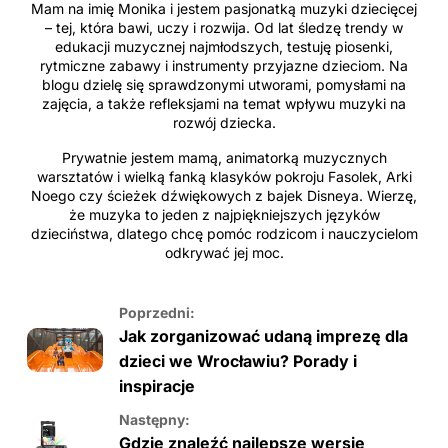
Mam na imię Monika i jestem pasjonatką muzyki dziecięcej
– tej, która bawi, uczy i rozwija. Od lat śledzę trendy w
edukacji muzycznej najmłodszych, testuję piosenki,
rytmiczne zabawy i instrumenty przyjazne dzieciom. Na
blogu dzielę się sprawdzonymi utworami, pomysłami na
zajęcia, a także refleksjami na temat wpływu muzyki na
rozwój dziecka.
Prywatnie jestem mamą, animatorką muzycznych
warsztatów i wielką fanką klasyków pokroju Fasolek, Arki
Noego czy ścieżek dźwiękowych z bajek Disneya. Wierzę,
że muzyka to jeden z najpiękniejszych języków
dzieciństwa, dlatego chcę pomóc rodzicom i nauczycielom
odkrywać jej moc.
Poprzedni:
Jak zorganizować udaną imprezę dla
dzieci we Wrocławiu? Porady i
inspiracje
Następny:
Gdzie znaleźć najlepsze wersje