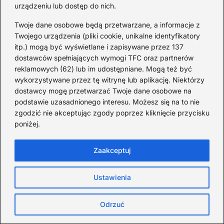
urządzeniu lub dostęp do nich.
2025-07-02
Twoje dane osobowe będą przetwarzane, a informacje z
Twojego urządzenia (pliki cookie, unikalne identyfikatory
Kategorie
itp.) mogą być wyświetlane i zapisywane przez 137
dostawców spełniających wymogi TFC oraz partnerów
reklamowych (62) lub im udostępniane. Mogą też być
Artyści
(8)
wykorzystywane przez tę witrynę lub aplikację. Niektórzy
Ciąża
(2)
dostawcy mogę przetwarzać Twoje dane osobowe na
Dziecko
(270)
podstawie uzasadnionego interesu. Możesz się na to nie
zgodzić nie akceptując zgody poprzez kliknięcie przycisku
Lifestyle
(10)
poniżej.
Muzyka
(261)
Porady
(51)
Zaakceptuj
Rodzice
(37)
Ustawienia
Odrzuć