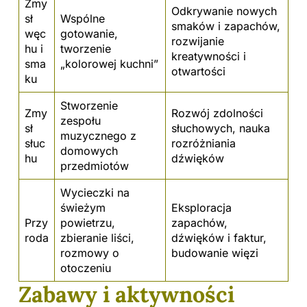
Zmy
Odkrywanie nowych
sł
Wspólne
smaków i zapachów,
węc
gotowanie,
rozwijanie
hu i
tworzenie
kreatywności i
sma
„kolorowej kuchni”
otwartości
ku
Stworzenie
Zmy
Rozwój zdolności
zespołu
sł
słuchowych, nauka
muzycznego z
słuc
rozróżniania
domowych
hu
dźwięków
przedmiotów
Wycieczki na
świeżym
Eksploracja
Przy
powietrzu,
zapachów,
roda
zbieranie liści,
dźwięków i faktur,
rozmowy o
budowanie więzi
otoczeniu
Zabawy i aktywności