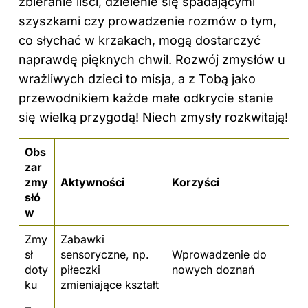
zbieranie liści, dzielenie się spadającymi
szyszkami czy prowadzenie rozmów o tym,
co słychać w krzakach, mogą dostarczyć
naprawdę pięknych chwil. Rozwój zmysłów u
wrażliwych dzieci to misja, a z Tobą jako
przewodnikiem każde małe odkrycie stanie
się wielką przygodą! Niech zmysły rozkwitają!
Obs
zar
zmy
Aktywności
Korzyści
słó
w
Zmy
Zabawki
sł
sensoryczne, np.
Wprowadzenie do
doty
piłeczki
nowych doznań
ku
zmieniające kształt