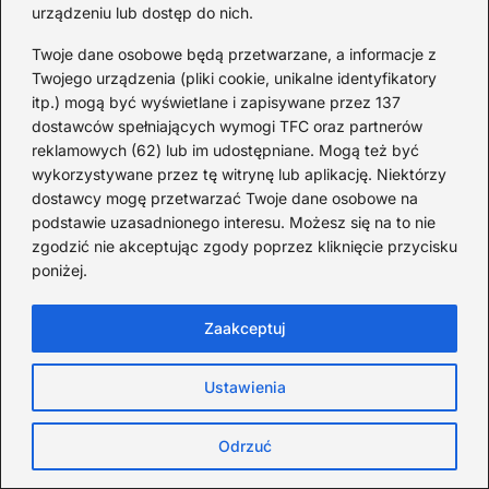
Wybór kąpielówek dla
urządzeniu lub dostęp do nich.
chłopców: praktyczne
Twoje dane osobowe będą przetwarzane, a informacje z
porady dla rodziców
Twojego urządzenia (pliki cookie, unikalne identyfikatory
młodych pływaków
itp.) mogą być wyświetlane i zapisywane przez 137
dostawców spełniających wymogi TFC oraz partnerów
reklamowych (62) lub im udostępniane. Mogą też być
Jak wygląda życie samotnej
wykorzystywane przez tę witrynę lub aplikację. Niektórzy
matki: codzienne
dostawcy mogę przetwarzać Twoje dane osobowe na
podstawie uzasadnionego interesu. Możesz się na to nie
wyzwania i realne
zgodzić nie akceptując zgody poprzez kliknięcie przycisku
wsparcie
poniżej.
Zaakceptuj
Jak zapisać dziecko do
przedszkola i uniknąć
Ustawienia
najczęstszych błędów
Odrzuć