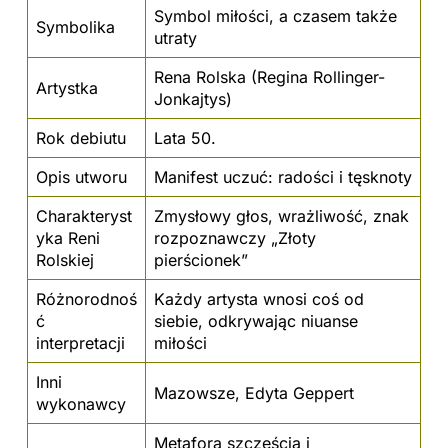
Symbol miłości, a czasem także
Symbolika
utraty
Rena Rolska (Regina Rollinger-
Artystka
Jonkajtys)
Rok debiutu
Lata 50.
Opis utworu
Manifest uczuć: radości i tęsknoty
Charakteryst
Zmysłowy głos, wrażliwość, znak
yka Reni
rozpoznawczy „Złoty
Rolskiej
pierścionek”
Różnorodnoś
Każdy artysta wnosi coś od
ć
siebie, odkrywając niuanse
interpretacji
miłości
Inni
Mazowsze, Edyta Geppert
wykonawcy
Metafora szczęścia i