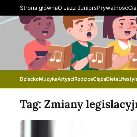
Strona główna
O Jazz Juniors
Prywatność
Cia
Dziecko
Muzyka
Artyści
Rodzice
Ciąża
Dieta
Lifestyl
Tag:
Zmiany legislacyj