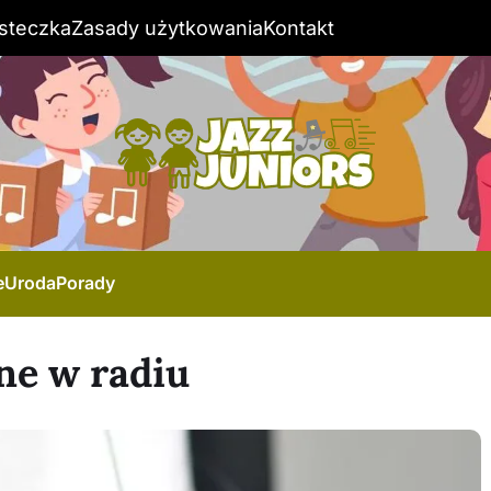
steczka
Zasady użytkowania
Kontakt
e
Uroda
Porady
ne w radiu