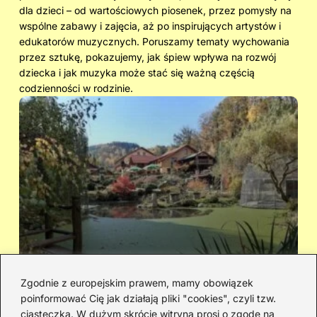
dla dzieci – od wartościowych piosenek, przez pomysły na
wspólne zabawy i zajęcia, aż po inspirujących artystów i
edukatorów muzycznych. Poruszamy tematy wychowania
przez sztukę, pokazujemy, jak śpiew wpływa na rozwój
dziecka i jak muzyka może stać się ważną częścią
codzienności w rodzinie.
Zgodnie z europejskim prawem, mamy obowiązek
poinformować Cię jak działają pliki "cookies", czyli tzw.
Cicha woda — kto śpiewał i jaka jest
Ja
ciasteczka. W dużym skrócie witryna prosi o zgodę na