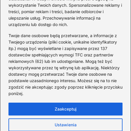
historia piosenki
sa
wykorzystanie Twoich danych. Spersonalizowane reklamy i
go
treści, pomiar reklam i treści, badanie odbiorców i
ulepszanie usług. Przechowywanie informacji na
urządzeniu lub dostęp do nich.
Redakcja
Twoje dane osobowe będą przetwarzane, a informacje z
JazzJuniors.pl to miejsce dla rodziców, nauczycieli,
Twojego urządzenia (pliki cookie, unikalne identyfikatory
animatorów i wszystkich, którzy wierzą, że muzyka to coś
itp.) mogą być wyświetlane i zapisywane przez 137
więcej niż dźwięki – to emocje, relacje i wspomnienia.
dostawców spełniających wymogi TFC oraz partnerów
Szukasz inspiracji do rodzinnego śpiewania?
reklamowych (62) lub im udostępniane. Mogą też być
wykorzystywane przez tę witrynę lub aplikację. Niektórzy
Redakcja:
Monika Zawadzka
dostawcy mogę przetwarzać Twoje dane osobowe na
podstawie uzasadnionego interesu. Możesz się na to nie
Piłsudskiego 211AD, 14-714 Kielce
zgodzić nie akceptując zgody poprzez kliknięcie przycisku
733 311 7511
poniżej.
poczta@jazzjuniors.pl
Zaakceptuj
Strona główna
O Jazz Juniors
Prywatność
Ustawienia