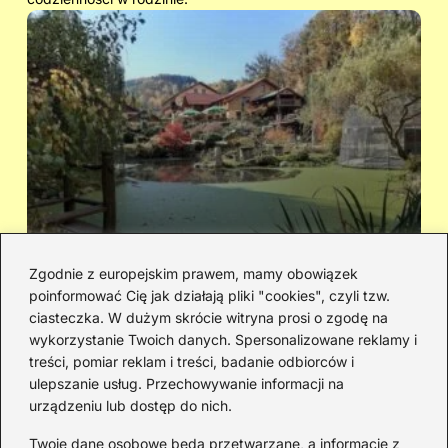
Zgodnie z europejskim prawem, mamy obowiązek
poinformować Cię jak działają pliki "cookies", czyli tzw.
Cicha woda — kto śpiewał i jaka jest
Ja
ciasteczka. W dużym skrócie witryna prosi o zgodę na
historia piosenki
sa
wykorzystanie Twoich danych. Spersonalizowane reklamy i
go
treści, pomiar reklam i treści, badanie odbiorców i
ulepszanie usług. Przechowywanie informacji na
urządzeniu lub dostęp do nich.
Redakcja
Twoje dane osobowe będą przetwarzane, a informacje z