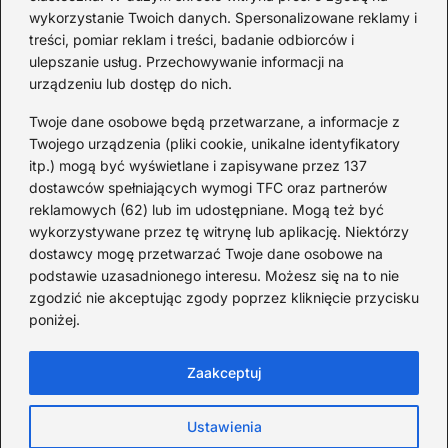
czy Rezerwat — prawda o dwóch
hi
wykorzystanie Twoich danych. Spersonalizowane reklamy i
wersjach
treści, pomiar reklam i treści, badanie odbiorców i
ulepszanie usług. Przechowywanie informacji na
urządzeniu lub dostęp do nich.
Redakcja
Twoje dane osobowe będą przetwarzane, a informacje z
JazzJuniors.pl to miejsce dla rodziców, nauczycieli,
Twojego urządzenia (pliki cookie, unikalne identyfikatory
animatorów i wszystkich, którzy wierzą, że muzyka to coś
itp.) mogą być wyświetlane i zapisywane przez 137
więcej niż dźwięki – to emocje, relacje i wspomnienia.
dostawców spełniających wymogi TFC oraz partnerów
Szukasz inspiracji do rodzinnego śpiewania?
reklamowych (62) lub im udostępniane. Mogą też być
wykorzystywane przez tę witrynę lub aplikację. Niektórzy
Redakcja:
Monika Zawadzka
dostawcy mogę przetwarzać Twoje dane osobowe na
podstawie uzasadnionego interesu. Możesz się na to nie
Piłsudskiego 211AD, 14-714 Kielce
zgodzić nie akceptując zgody poprzez kliknięcie przycisku
733 311 7511
poniżej.
poczta@jazzjuniors.pl
Zaakceptuj
Strona główna
O Jazz Juniors
Prywatność
Ustawienia