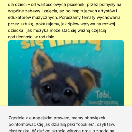
dla dzieci – od wartościowych piosenek, przez pomysły na
wspólne zabawy i zajęcia, aż po inspirujących artystów i
edukatorów muzycznych. Poruszamy tematy wychowania
przez sztukę, pokazujemy, jak śpiew wpływa na rozwój
dziecka i jak muzyka może stać się ważną częścią
codzienności w rodzinie.
Zgodnie z europejskim prawem, mamy obowiązek
poinformować Cię jak działają pliki "cookies", czyli tzw.
Kto śpiewa „Zaopiekuj się mną”? IRA
Ci
ciasteczka. W dużym skrócie witryna prosi o zgodę na