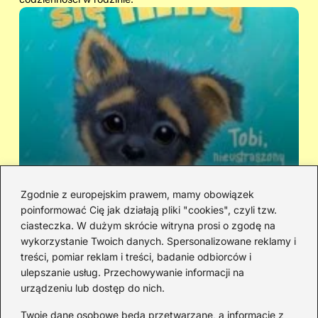
Zgodnie z europejskim prawem, mamy obowiązek
poinformować Cię jak działają pliki "cookies", czyli tzw.
Kto śpiewa „Zaopiekuj się mną”? IRA
Ci
ciasteczka. W dużym skrócie witryna prosi o zgodę na
czy Rezerwat — prawda o dwóch
hi
wykorzystanie Twoich danych. Spersonalizowane reklamy i
wersjach
treści, pomiar reklam i treści, badanie odbiorców i
ulepszanie usług. Przechowywanie informacji na
urządzeniu lub dostęp do nich.
Redakcja
Twoje dane osobowe będą przetwarzane, a informacje z