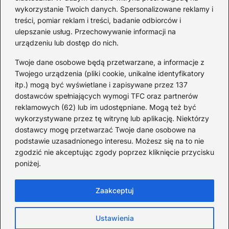
historia piosenki
sa
wykorzystanie Twoich danych. Spersonalizowane reklamy i
go
treści, pomiar reklam i treści, badanie odbiorców i
ulepszanie usług. Przechowywanie informacji na
urządzeniu lub dostęp do nich.
Redakcja
Twoje dane osobowe będą przetwarzane, a informacje z
JazzJuniors.pl to miejsce dla rodziców, nauczycieli,
Twojego urządzenia (pliki cookie, unikalne identyfikatory
animatorów i wszystkich, którzy wierzą, że muzyka to coś
itp.) mogą być wyświetlane i zapisywane przez 137
więcej niż dźwięki – to emocje, relacje i wspomnienia.
dostawców spełniających wymogi TFC oraz partnerów
Szukasz inspiracji do rodzinnego śpiewania?
reklamowych (62) lub im udostępniane. Mogą też być
wykorzystywane przez tę witrynę lub aplikację. Niektórzy
Redakcja:
Monika Zawadzka
dostawcy mogę przetwarzać Twoje dane osobowe na
podstawie uzasadnionego interesu. Możesz się na to nie
Piłsudskiego 211AD, 14-714 Kielce
zgodzić nie akceptując zgody poprzez kliknięcie przycisku
733 311 7511
poniżej.
poczta@jazzjuniors.pl
Zaakceptuj
Strona główna
O Jazz Juniors
Prywatność
Ustawienia