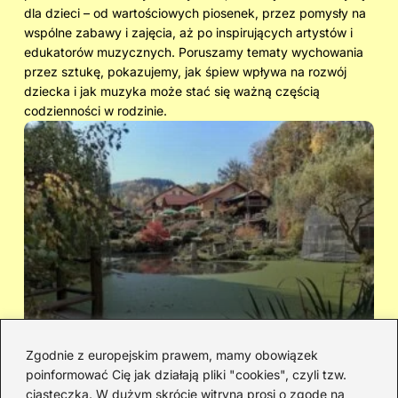
dla dzieci – od wartościowych piosenek, przez pomysły na
wspólne zabawy i zajęcia, aż po inspirujących artystów i
edukatorów muzycznych. Poruszamy tematy wychowania
przez sztukę, pokazujemy, jak śpiew wpływa na rozwój
dziecka i jak muzyka może stać się ważną częścią
codzienności w rodzinie.
Zgodnie z europejskim prawem, mamy obowiązek
poinformować Cię jak działają pliki "cookies", czyli tzw.
Cicha woda — kto śpiewał i jaka jest
Ja
ciasteczka. W dużym skrócie witryna prosi o zgodę na