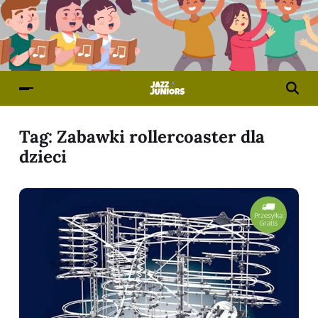
Tag:
Zabawki rollercoaster dla
dzieci