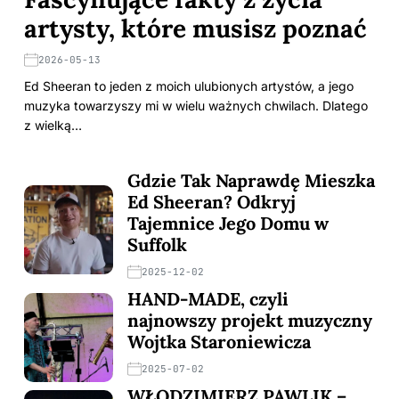
artysty, które musisz poznać
2026-05-13
Ed Sheeran to jeden z moich ulubionych artystów, a jego
muzyka towarzyszy mi w wielu ważnych chwilach. Dlatego
z wielką…
Gdzie Tak Naprawdę Mieszka
Ed Sheeran? Odkryj
Tajemnice Jego Domu w
Suffolk
2025-12-02
HAND-MADE, czyli
najnowszy projekt muzyczny
Wojtka Staroniewicza
2025-07-02
WŁODZIMIERZ PAWLIK –