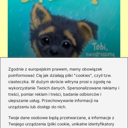
Zgodnie z europejskim prawem, mamy obowiązek
poinformować Cię jak działają pliki "cookies", czyli tzw.
Kto śpiewa „Zaopiekuj się mną”? IRA
Ci
ciasteczka. W dużym skrócie witryna prosi o zgodę na
czy Rezerwat — prawda o dwóch
hi
wykorzystanie Twoich danych. Spersonalizowane reklamy i
wersjach
treści, pomiar reklam i treści, badanie odbiorców i
ulepszanie usług. Przechowywanie informacji na
urządzeniu lub dostęp do nich.
Redakcja
Twoje dane osobowe będą przetwarzane, a informacje z
JazzJuniors.pl to miejsce dla rodziców, nauczycieli,
Twojego urządzenia (pliki cookie, unikalne identyfikatory