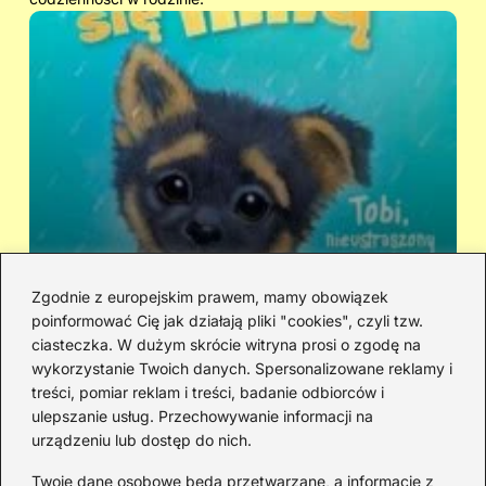
Zgodnie z europejskim prawem, mamy obowiązek
poinformować Cię jak działają pliki "cookies", czyli tzw.
Kto śpiewa „Zaopiekuj się mną”? IRA
Ci
ciasteczka. W dużym skrócie witryna prosi o zgodę na
czy Rezerwat — prawda o dwóch
hi
wykorzystanie Twoich danych. Spersonalizowane reklamy i
wersjach
treści, pomiar reklam i treści, badanie odbiorców i
ulepszanie usług. Przechowywanie informacji na
urządzeniu lub dostęp do nich.
Redakcja
Twoje dane osobowe będą przetwarzane, a informacje z