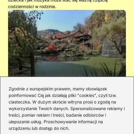
codzienności w rodzinie.
Zgodnie z europejskim prawem, mamy obowiązek
poinformować Cię jak działają pliki "cookies", czyli tzw.
Cicha woda — kto śpiewał i jaka jest
Ja
ciasteczka. W dużym skrócie witryna prosi o zgodę na
historia piosenki
sa
wykorzystanie Twoich danych. Spersonalizowane reklamy i
go
treści, pomiar reklam i treści, badanie odbiorców i
ulepszanie usług. Przechowywanie informacji na
urządzeniu lub dostęp do nich.
Redakcja