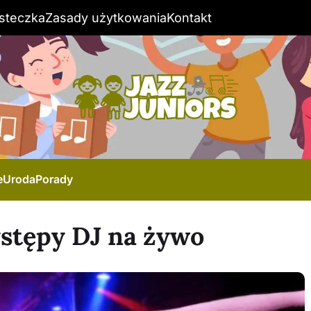
steczka
Zasady użytkowania
Kontakt
e
Uroda
Porady
ystępy DJ na żywo