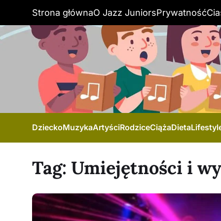
Strona główna
O Jazz Juniors
Prywatność
Cia
Dziecko
Muzyka
Artyści
Rodzice
Ciąża
Dieta
Lifestyl
Tag:
Umiejętności i w