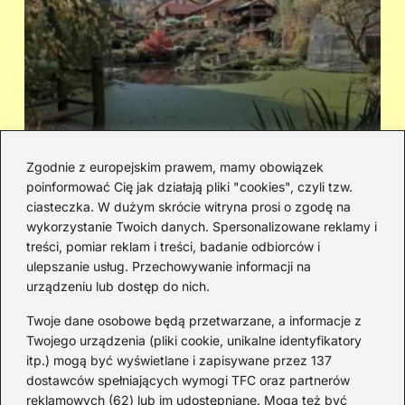
Zgodnie z europejskim prawem, mamy obowiązek
poinformować Cię jak działają pliki "cookies", czyli tzw.
Cicha woda — kto śpiewał i jaka jest
Ja
ciasteczka. W dużym skrócie witryna prosi o zgodę na
historia piosenki
sa
wykorzystanie Twoich danych. Spersonalizowane reklamy i
go
treści, pomiar reklam i treści, badanie odbiorców i
ulepszanie usług. Przechowywanie informacji na
urządzeniu lub dostęp do nich.
Redakcja
Twoje dane osobowe będą przetwarzane, a informacje z
JazzJuniors.pl to miejsce dla rodziców, nauczycieli,
Twojego urządzenia (pliki cookie, unikalne identyfikatory
animatorów i wszystkich, którzy wierzą, że muzyka to coś
itp.) mogą być wyświetlane i zapisywane przez 137
więcej niż dźwięki – to emocje, relacje i wspomnienia.
dostawców spełniających wymogi TFC oraz partnerów
Szukasz inspiracji do rodzinnego śpiewania?
reklamowych (62) lub im udostępniane. Mogą też być