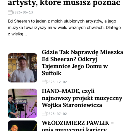
artysty, które musisz poznać
2026-05-13
Ed Sheeran to jeden z moich ulubionych artystów, a jego
muzyka towarzyszy mi w wielu ważnych chwilach. Dlatego
z wielką…
Gdzie Tak Naprawdę Mieszka
Ed Sheeran? Odkryj
Tajemnice Jego Domu w
Suffolk
2025-12-02
HAND-MADE, czyli
najnowszy projekt muzyczny
Wojtka Staroniewicza
2025-07-02
WŁODZIMIERZ PAWLIK –
opis muzycznej kariery,