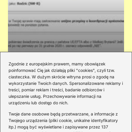
Zgodnie z europejskim prawem, mamy obowiązek
poinformować Cię jak działają pliki "cookies", czyli tzw.
Ile dostaniesz na dziecko z 500+ i
Cz
ciasteczka. W dużym skrócie witryna prosi o zgodę na
innych świadczeń? Wyliczenie kwot
sł
wykorzystanie Twoich danych. Spersonalizowane reklamy i
treści, pomiar reklam i treści, badanie odbiorców i
ulepszanie usług. Przechowywanie informacji na
urządzeniu lub dostęp do nich.
Redakcja
Twoje dane osobowe będą przetwarzane, a informacje z
JazzJuniors.pl to miejsce dla rodziców, nauczycieli,
Twojego urządzenia (pliki cookie, unikalne identyfikatory
animatorów i wszystkich, którzy wierzą, że muzyka to coś
itp.) mogą być wyświetlane i zapisywane przez 137