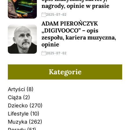
nagrody, opinie w prasie
2025-07-02
ADAM PIEROŃCZYK
„DIGIVOOCO” – opis
zespołu, kariera muzyczna,
opinie
2025-07-02
Kategorie
Artyści
(8)
Ciąża
(2)
Dziecko
(270)
Lifestyle
(10)
Muzyka
(262)
Porady
(51)