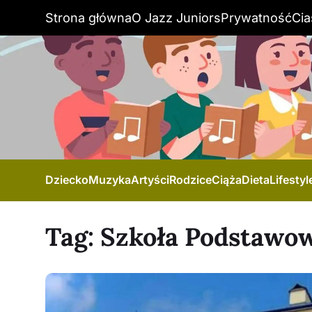
Strona główna
O Jazz Juniors
Prywatność
Cia
Dziecko
Muzyka
Artyści
Rodzice
Ciąża
Dieta
Lifestyl
Tag:
Szkoła Podstawow