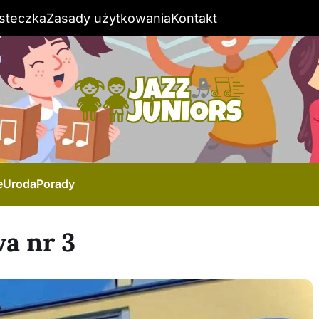
steczka
Zasady użytkowania
Kontakt
e
Uroda
Porady
a nr 3