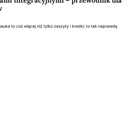
łami integracyjnymi – przewodnik dla
w
uka to coś więcej niż tylko zeszyty i kredki; to tak naprawdę