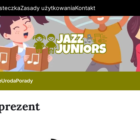
steczka
Zasady użytkowania
Kontakt
e
Uroda
Porady
 prezent