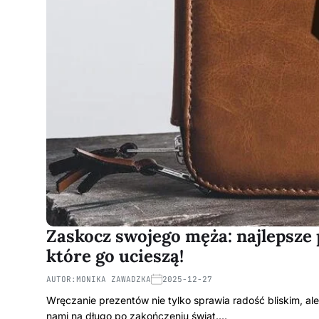
Zaskocz swojego męża: najlepsze
które go ucieszą!
AUTOR:
MONIKA ZAWADZKA
2025-12-27
Wręczanie prezentów nie tylko sprawia radość bliskim, ale
nami na długo po zakończeniu świąt.…