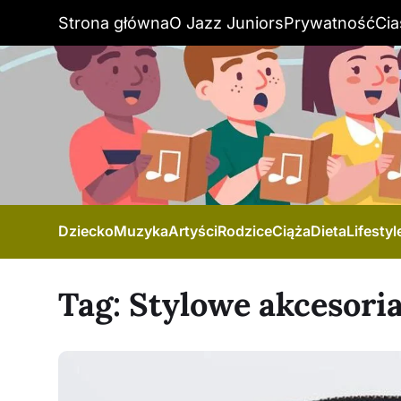
Strona główna
O Jazz Juniors
Prywatność
Cia
Dziecko
Muzyka
Artyści
Rodzice
Ciąża
Dieta
Lifestyl
Tag:
Stylowe akcesori