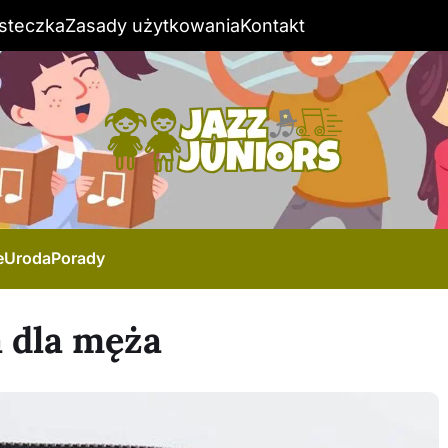
steczka
Zasady użytkowania
Kontakt
e
Uroda
Porady
a dla męża