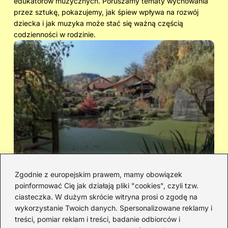
edukatorów muzycznych. Poruszamy tematy wychowania
przez sztukę, pokazujemy, jak śpiew wpływa na rozwój
dziecka i jak muzyka może stać się ważną częścią
codzienności w rodzinie.
Zgodnie z europejskim prawem, mamy obowiązek
poinformować Cię jak działają pliki "cookies", czyli tzw.
Cicha woda — kto śpiewał i jaka jest
Ja
ciasteczka. W dużym skrócie witryna prosi o zgodę na
historia piosenki
sa
wykorzystanie Twoich danych. Spersonalizowane reklamy i
go
treści, pomiar reklam i treści, badanie odbiorców i