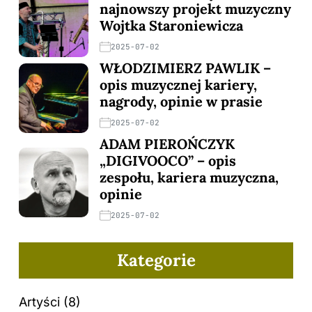
najnowszy projekt muzyczny
Wojtka Staroniewicza
2025-07-02
WŁODZIMIERZ PAWLIK –
opis muzycznej kariery,
nagrody, opinie w prasie
2025-07-02
ADAM PIEROŃCZYK
„DIGIVOOCO” – opis
zespołu, kariera muzyczna,
opinie
2025-07-02
Kategorie
Artyści
(8)