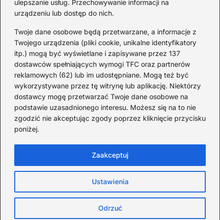
ulepszanie usług. Przechowywanie informacji na
urządzeniu lub dostęp do nich.
Redakcja
Twoje dane osobowe będą przetwarzane, a informacje z
JazzJuniors.pl to miejsce dla rodziców, nauczycieli,
Twojego urządzenia (pliki cookie, unikalne identyfikatory
animatorów i wszystkich, którzy wierzą, że muzyka to coś
itp.) mogą być wyświetlane i zapisywane przez 137
więcej niż dźwięki – to emocje, relacje i wspomnienia.
dostawców spełniających wymogi TFC oraz partnerów
Szukasz inspiracji do rodzinnego śpiewania?
reklamowych (62) lub im udostępniane. Mogą też być
wykorzystywane przez tę witrynę lub aplikację. Niektórzy
Redakcja:
Monika Zawadzka
dostawcy mogę przetwarzać Twoje dane osobowe na
podstawie uzasadnionego interesu. Możesz się na to nie
Piłsudskiego 211AD, 14-714 Kielce
zgodzić nie akceptując zgody poprzez kliknięcie przycisku
733 311 7511
poniżej.
poczta@jazzjuniors.pl
Zaakceptuj
Strona główna
O Jazz Juniors
Prywatność
Ustawienia
Ciasteczka
Zasady użytkowania
Kontakt
Copyright © jazzjuniors.pl
Odrzuć