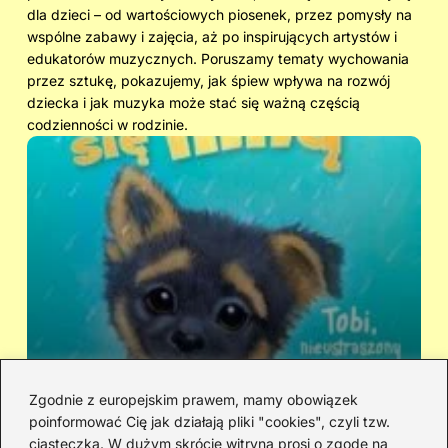
dla dzieci – od wartościowych piosenek, przez pomysły na
wspólne zabawy i zajęcia, aż po inspirujących artystów i
edukatorów muzycznych. Poruszamy tematy wychowania
przez sztukę, pokazujemy, jak śpiew wpływa na rozwój
dziecka i jak muzyka może stać się ważną częścią
codzienności w rodzinie.
Zgodnie z europejskim prawem, mamy obowiązek
poinformować Cię jak działają pliki "cookies", czyli tzw.
Kto śpiewa „Zaopiekuj się mną”? IRA
Ci
ciasteczka. W dużym skrócie witryna prosi o zgodę na