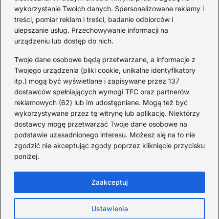
czy Rezerwat — prawda o dwóch
hi
wykorzystanie Twoich danych. Spersonalizowane reklamy i
wersjach
treści, pomiar reklam i treści, badanie odbiorców i
ulepszanie usług. Przechowywanie informacji na
urządzeniu lub dostęp do nich.
Redakcja
Twoje dane osobowe będą przetwarzane, a informacje z
JazzJuniors.pl to miejsce dla rodziców, nauczycieli,
Twojego urządzenia (pliki cookie, unikalne identyfikatory
animatorów i wszystkich, którzy wierzą, że muzyka to coś
itp.) mogą być wyświetlane i zapisywane przez 137
więcej niż dźwięki – to emocje, relacje i wspomnienia.
dostawców spełniających wymogi TFC oraz partnerów
Szukasz inspiracji do rodzinnego śpiewania?
reklamowych (62) lub im udostępniane. Mogą też być
wykorzystywane przez tę witrynę lub aplikację. Niektórzy
Redakcja:
Monika Zawadzka
dostawcy mogę przetwarzać Twoje dane osobowe na
podstawie uzasadnionego interesu. Możesz się na to nie
Piłsudskiego 211AD, 14-714 Kielce
zgodzić nie akceptując zgody poprzez kliknięcie przycisku
733 311 7511
poniżej.
poczta@jazzjuniors.pl
Zaakceptuj
Strona główna
O Jazz Juniors
Prywatność
Ustawienia