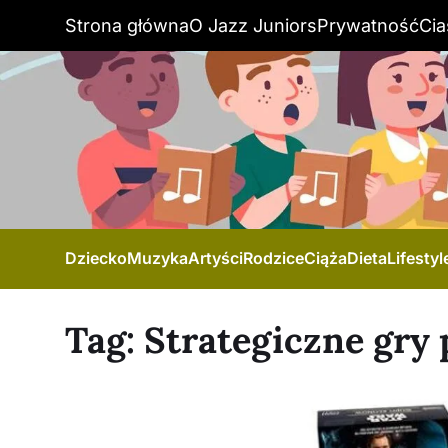
Strona główna
O Jazz Juniors
Prywatność
Cia
Dziecko
Muzyka
Artyści
Rodzice
Ciąża
Dieta
Lifestyl
Tag:
Strategiczne gry