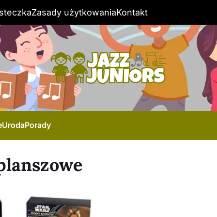
steczka
Zasady użytkowania
Kontakt
e
Uroda
Porady
 planszowe