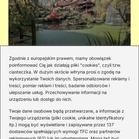
Zgodnie z europejskim prawem, mamy obowiązek
poinformować Cię jak działają pliki "cookies", czyli tzw.
Cicha woda — kto śpiewał i jaka jest
Ja
ciasteczka. W dużym skrócie witryna prosi o zgodę na
historia piosenki
sa
wykorzystanie Twoich danych. Spersonalizowane reklamy i
go
treści, pomiar reklam i treści, badanie odbiorców i
ulepszanie usług. Przechowywanie informacji na
urządzeniu lub dostęp do nich.
Redakcja
Twoje dane osobowe będą przetwarzane, a informacje z
JazzJuniors.pl to miejsce dla rodziców, nauczycieli,
Twojego urządzenia (pliki cookie, unikalne identyfikatory
animatorów i wszystkich, którzy wierzą, że muzyka to coś
itp.) mogą być wyświetlane i zapisywane przez 137
więcej niż dźwięki – to emocje, relacje i wspomnienia.
dostawców spełniających wymogi TFC oraz partnerów
Szukasz inspiracji do rodzinnego śpiewania?
reklamowych (62) lub im udostępniane. Mogą też być