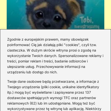
Zgodnie z europejskim prawem, mamy obowiązek
poinformować Cię jak działają pliki "cookies", czyli tzw.
Kto śpiewa „Zaopiekuj się mną”? IRA
Ci
ciasteczka. W dużym skrócie witryna prosi o zgodę na
czy Rezerwat — prawda o dwóch
hi
wykorzystanie Twoich danych. Spersonalizowane reklamy i
wersjach
treści, pomiar reklam i treści, badanie odbiorców i
ulepszanie usług. Przechowywanie informacji na
urządzeniu lub dostęp do nich.
Redakcja
Twoje dane osobowe będą przetwarzane, a informacje z
JazzJuniors.pl to miejsce dla rodziców, nauczycieli,
Twojego urządzenia (pliki cookie, unikalne identyfikatory
animatorów i wszystkich, którzy wierzą, że muzyka to coś
itp.) mogą być wyświetlane i zapisywane przez 137
więcej niż dźwięki – to emocje, relacje i wspomnienia.
dostawców spełniających wymogi TFC oraz partnerów
Szukasz inspiracji do rodzinnego śpiewania?
reklamowych (62) lub im udostępniane. Mogą też być
wykorzystywane przez tę witrynę lub aplikację. Niektórzy