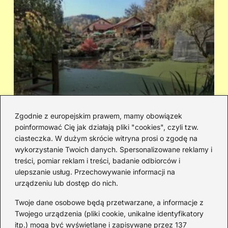
Zgodnie z europejskim prawem, mamy obowiązek
poinformować Cię jak działają pliki "cookies", czyli tzw.
Cicha woda — kto śpiewał i jaka jest
Ja
ciasteczka. W dużym skrócie witryna prosi o zgodę na
historia piosenki
sa
wykorzystanie Twoich danych. Spersonalizowane reklamy i
go
treści, pomiar reklam i treści, badanie odbiorców i
ulepszanie usług. Przechowywanie informacji na
urządzeniu lub dostęp do nich.
Redakcja
Twoje dane osobowe będą przetwarzane, a informacje z
JazzJuniors.pl to miejsce dla rodziców, nauczycieli,
Twojego urządzenia (pliki cookie, unikalne identyfikatory
animatorów i wszystkich, którzy wierzą, że muzyka to coś
itp.) mogą być wyświetlane i zapisywane przez 137