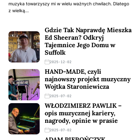
muzyka towarzyszy mi w wielu ważnych chwilach. Dlatego
z wielką…
Gdzie Tak Naprawdę Mieszka
Ed Sheeran? Odkryj
Tajemnice Jego Domu w
Suffolk
2025-12-02
HAND-MADE, czyli
najnowszy projekt muzyczny
Wojtka Staroniewicza
2025-07-02
WŁODZIMIERZ PAWLIK –
opis muzycznej kariery,
nagrody, opinie w prasie
2025-07-02
ADAM PIEROŃCZYK