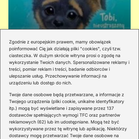
Zgodnie z europejskim prawem, mamy obowiązek
poinformować Cię jak działają pliki "cookies", czyli tzw.
Kto śpiewa „Zaopiekuj się mną”? IRA
Ci
ciasteczka. W dużym skrócie witryna prosi o zgodę na
czy Rezerwat — prawda o dwóch
hi
wykorzystanie Twoich danych. Spersonalizowane reklamy i
wersjach
treści, pomiar reklam i treści, badanie odbiorców i
ulepszanie usług. Przechowywanie informacji na
urządzeniu lub dostęp do nich.
Redakcja
Twoje dane osobowe będą przetwarzane, a informacje z
JazzJuniors.pl to miejsce dla rodziców, nauczycieli,
Twojego urządzenia (pliki cookie, unikalne identyfikatory
animatorów i wszystkich, którzy wierzą, że muzyka to coś
itp.) mogą być wyświetlane i zapisywane przez 137
więcej niż dźwięki – to emocje, relacje i wspomnienia.
dostawców spełniających wymogi TFC oraz partnerów
Szukasz inspiracji do rodzinnego śpiewania?
reklamowych (62) lub im udostępniane. Mogą też być
wykorzystywane przez tę witrynę lub aplikację. Niektórzy
Redakcja:
Monika Zawadzka
dostawcy mogę przetwarzać Twoje dane osobowe na